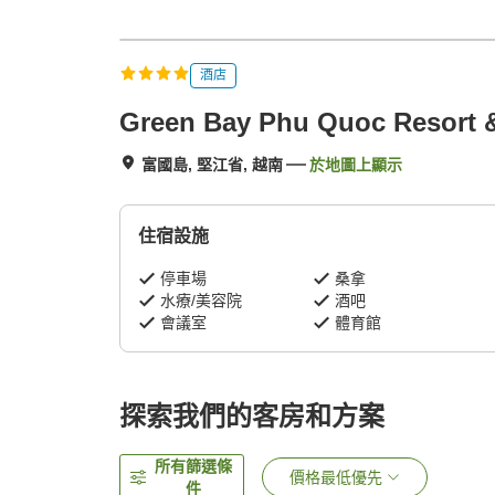
酒店
Green Bay Phu Quoc Resort 
富國島, 堅江省, 越南
於地圖上顯示
住宿設施
停車場
桑拿
水療/美容院
酒吧
會議室
體育館
探索我們的客房和方案
所有篩選條
價格最低優先
件