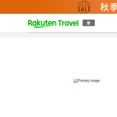
t
新
概覽
房間及住宿方案
評價
設施
o
p
P
a
g
e
_
s
e
a
r
c
h