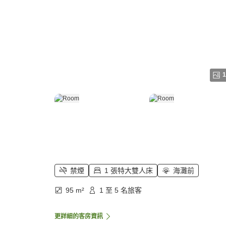
1
禁煙
1 張特大雙人床
海灘前
95 m²
1 至 5 名旅客
更詳細的客房資訊