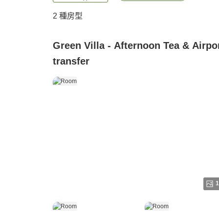
2
種房型
Green Villa - Afternoon Tea & Airpo
transfer
1