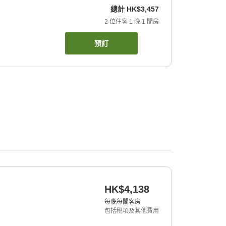
總計
HK$3,457
2
位住客
1
晚
1
間房
預訂
HK$4,138
每晚每間客房
包括稅項及其他費用