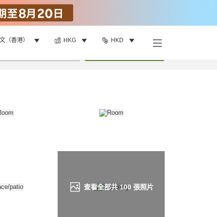
文（香港）
HKG
HKD
找客房
•
1
間房
重新搜尋
查看全部共
100
張照片