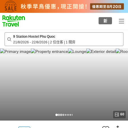
to
top
page
新
9 Station Hostel Phu Quoc
21/8/2026
-
22/8/2026
|
2 位住客
|
1 間房
60