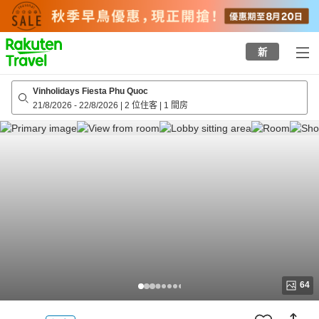
to
top
page
新
Vinholidays Fiesta Phu Quoc
21/8/2026
-
22/8/2026
|
2 位住客
|
1 間房
64