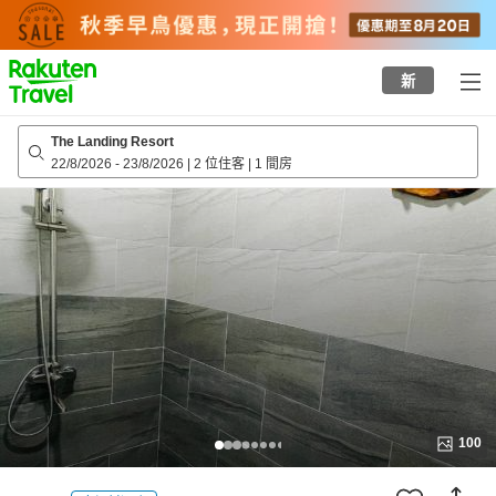
to
top
page
新
The Landing Resort
22/8/2026
-
23/8/2026
|
2 位住客
|
1 間房
100