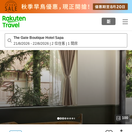
to
top
page
新
The Gate Boutique Hotel Sapa
21/8/2026
-
22/8/2026
|
2 位住客
|
1 間房
100