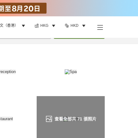
文（香港）
HKG
HKD
找客房
•
1
間房
重新搜尋
查看全部共
71
張照片