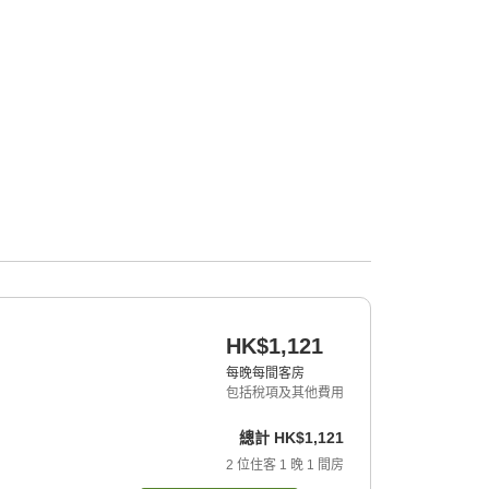
HK$1,121
每晚每間客房
包括稅項及其他費用
總計
HK$1,121
2
位住客
1
晚
1
間房