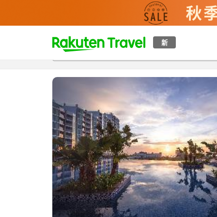
t
新
概覽
房間及住宿方案
評價
設施
o
p
P
a
g
e
_
s
e
a
r
c
h