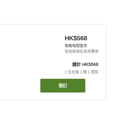
HK$568
每晚每間客房
包括稅項及其他費用
總計
HK$568
2
位住客
1
晚
1
間房
預訂