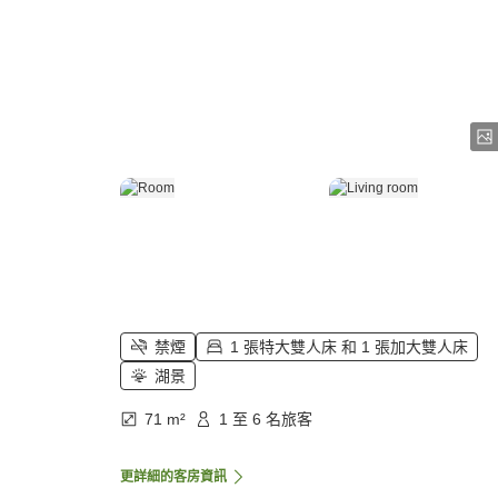
禁煙
1 張特大雙人床 和 1 張加大雙人床
湖景
71 m²
1 至 6 名旅客
更詳細的客房資訊