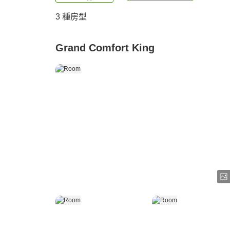
3
種房型
Grand Comfort King