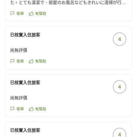
た。とても清潔で、部屋のお風呂などもきれいに清掃が行き
届いてました。お勧めできるホテルだと思います。
檢舉
有幫助
クチコミの詳細はこちらから
https://review.travel.rakuten.co.jp/hotel/voice/168620?
reviewId=33123478467809
已核實入住旅客
4
尚無評價
檢舉
有幫助
已核實入住旅客
4
尚無評價
檢舉
有幫助
已核實入住旅客
4