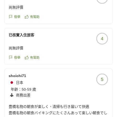
尚無評價
檢舉
有幫助
已核實入住旅客
4
尚無評價
檢舉
有幫助
shoichi71
5
日本
年齡：
50-59 歲
商務出差
豊橋名物の朝食が楽しく、清掃も行き届いて快適
豊橋名物の朝食バイキングにたくさんあって楽しい朝食でし