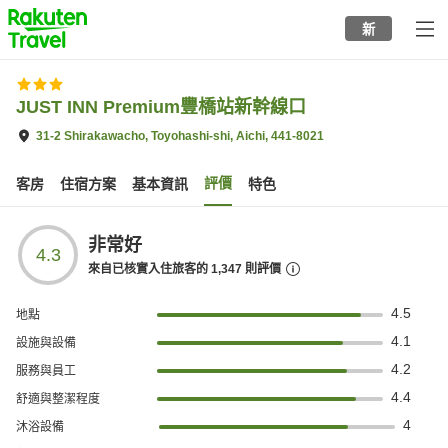
to
新
top
page
JUST INN Premium豐橋站新幹線口
31-2 Shirakawacho, Toyohashi-shi, Aichi, 441-8021
評價
客房
住宿方案
基本資訊
特色
非常好
4.3
來自已核實入住旅客的
1,347
則評價
4.5
地點
4.1
設施與設備
4.2
服務與員工
4.4
舒適與整潔程度
4
沐浴設備