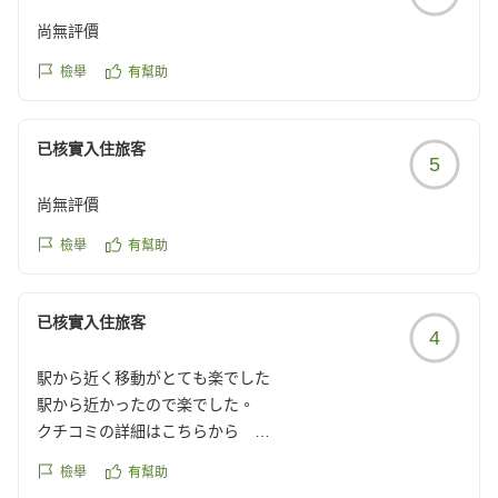
尚無評價
檢舉
有幫助
已核實入住旅客
5
尚無評價
檢舉
有幫助
已核實入住旅客
4
駅から近く移動がとても楽でした
駅から近かったので楽でした。
クチコミの詳細はこちらから
https://review.travel.rakuten.co.jp/hotel/voice/168620?
檢舉
有幫助
reviewId=33123478248442