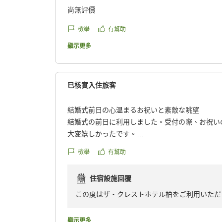
尚無評價
檢舉
有幫助
顯示更多
已核實入住旅客
結婚式前日の心温まるお祝いと素敵な眺望
結婚式の前日に利用しました。受付の際、お祝い
大変嬉しかったです。
景色の綺麗な部屋を用意してくださり、ありがと
檢舉
有幫助
クチコミの詳細はこちらから
https://review.travel.rakuten.co.jp/hotel/voice/111
住宿設施回覆
reviewId=33123478165074
この度はザ・クレストホテル柏をご利用いただ
また、ご結婚誠におめでとうございます。心よ
顯示更多