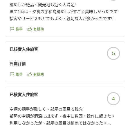
クチコミの詳細はこちらから
reviewId=33123478327767
鯛めしが絶品、観光地も近く大満足!
https://review.travel.rakuten.co.jp/hotel/voice/16719?
まず1番は、夕食の宇和島鯛めしがすごく美味しかったです!
reviewId=33123478306790
接客やサービスもとてもよく、親切な人が多かったです!
ロケーションは、道後温泉本館やハイカラ通りなどの観光地
檢舉
有幫助
から歩いてすぐなので夜の散歩と翌日の散策もできました!
全館空調で部屋での温度設定はできませんが、清潔にされて
いて部屋も大満足です。
已核實入住旅客
5
また道後温泉に来るときには、ぜひ泊まりたいなと思います
クチコミの詳細はこちらから
尚無評價
https://review.travel.rakuten.co.jp/hotel/voice/16719?
reviewId=33123478272008
檢舉
有幫助
已核實入住旅客
4
空調の調整が難しく、部屋の風呂も残念
部屋の空調が適温に出来ず、夜中に数回、操作に起きた。
利用しなかったが、部屋の風呂は綺麗ではなかった。