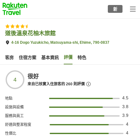
to
新
top
page
道後溫泉花柚木旅館
4-16 Dogo Yuzukicho, Matsuyama-shi, Ehime, 790-0837
評價
客房
住宿方案
基本資訊
特色
很好
4
來自已核實入住旅客的
260
則評價
4.5
地點
3.8
設施與設備
3.9
服務與員工
4
舒適與整潔程度
4
性價比