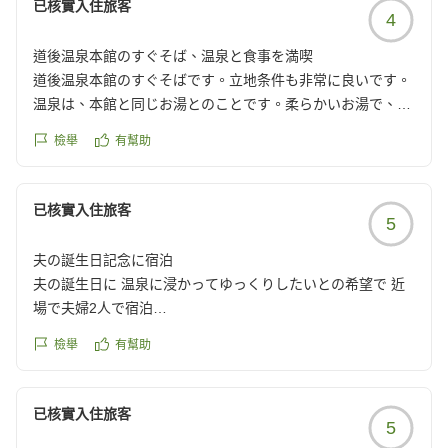
已核實入住旅客
4
道後温泉本館のすぐそば、温泉と食事を満喫
道後温泉本館のすぐそばです。立地条件も非常に良いです。
温泉は、本館と同じお湯とのことです。柔らかいお湯で、屋
上の露天風呂も気持ち良いです。隣のホテルのお風呂にも入
檢舉
有幫助
らせて頂けます。内風呂の湯船は、お隣のホテルの方が大き
いです。
ウエルカムドリンクは、暑い日には助かりました。お風呂上
已核實入住旅客
5
がりにも利用させて貰いました。
食事は、夕食はメインが牛肉と豚肉の焼き肉でそれ以外はバ
夫の誕生日記念に宿泊
イキングでメニューも豊富で楽しめました。アイスも嬉しい
夫の誕生日に 温泉に浸かってゆっくりしたいとの希望で 近
ですね。
場で夫婦2人で宿泊
2種類の鯛めしも面白かったです。朝食もバイキングで楽し
お部屋もいい部屋で バルコニーに足湯があり 夫と早速足湯
めました。
檢舉
有幫助
に浸かり 露天風呂からは 三津浜の花火大会が見えると言う
また、機会がありました利用させていただきます。ありがと
サプライズ 夜もぐっすり眠れ 食事の伊予牛牛鍋美味しかっ
うございました。
た 全てにおいて 大満足 夫も大喜びでした また 宿泊したい
已核實入住旅客
他の画像やクチコミの詳細はこちらから
5
なと思いました。
https://review.travel.rakuten.co.jp/hotel/voice/16719?