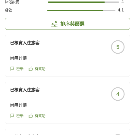
4
沐浴設備
4.1
餐飲
排序與篩選
已核實入住旅客
5
尚無評價
檢舉
有幫助
已核實入住旅客
4
尚無評價
檢舉
有幫助