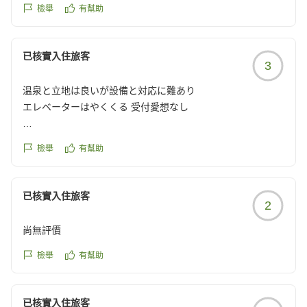
それ以外は概ね満足しています。
檢舉
有幫助
クチコミの詳細はこちらから
https://review.travel.rakuten.co.jp/hotel/voice/16719?
reviewId=33123478261730
已核實入住旅客
3
温泉と立地は良いが設備と対応に難あり
エレベーターはやくくる 受付愛想なし
夕食段取り悪し
檢舉
有幫助
温泉はいい 立地はよし コンセントが少ない
已核實入住旅客
2
USBの差し込みなし
クチコミの詳細はこちらから
尚無評價
https://review.travel.rakuten.co.jp/hotel/voice/16719?
reviewId=33123478256764
檢舉
有幫助
已核實入住旅客