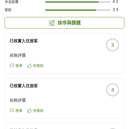
4.1
沐浴設備
3.9
餐飲
排序與篩選
已核實入住旅客
3
尚無評價
檢舉
有幫助
已核實入住旅客
4
尚無評價
檢舉
有幫助