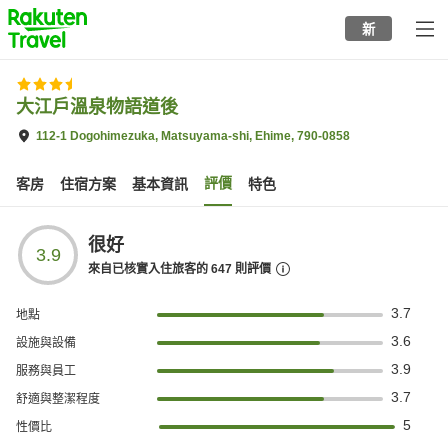
to
新
top
page
大江戶溫泉物語道後
112-1 Dogohimezuka, Matsuyama-shi, Ehime, 790-0858
評價
客房
住宿方案
基本資訊
特色
很好
3.9
來自已核實入住旅客的
647
則評價
3.7
地點
3.6
設施與設備
3.9
服務與員工
3.7
舒適與整潔程度
5
性價比