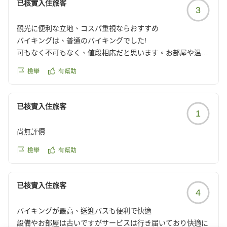
已核實入住旅客
3
観光に便利な立地、コスパ重視ならおすすめ
バイキングは、普通のバイキングでした!
可もなく不可もなく、値段相応だと思います。お部屋や温泉
も可もなく不可もなくって感じで印象にあまり残りませんで
檢舉
有幫助
した。
バスの送迎が30分毎にありますし、徒歩でも道後温泉の観光
地まで10分から15分ぐらいなので観光はとてもしやすい立地
已核實入住旅客
1
でした。
コスパよく泊まりたいならオススメですが、旅行でくつろぎ
尚無評價
たい、非日常を感じたい、癒されたいとかであれば、周辺に
もホテルたくさんあるのでランクを上げてもいいかなと思い
檢舉
有幫助
ました。気軽にいけて、泊まりやすいところがいいなら、お
すすめに感じました。
已核實入住旅客
クチコミの詳細はこちらから
4
https://review.travel.rakuten.co.jp/hotel/voice/147473?
reviewId=33123478204280
バイキングが最高、送迎バスも便利で快適
設備やお部屋は古いですがサービスは行き届いており快適に