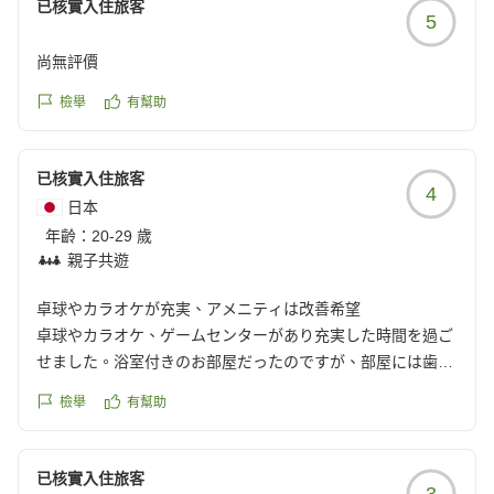
已核實入住旅客
5
尚無評價
檢舉
有幫助
已核實入住旅客
4
日本
年齡：
20-29 歲
親子共遊
卓球やカラオケが充実、アメニティは改善希望
卓球やカラオケ、ゲームセンターがあり充実した時間を過ご
せました。浴室付きのお部屋だったのですが、部屋には歯ブ
ラシしかなく少し不便でした。ヘアブラシやヘアゴムなどア
檢舉
有幫助
メニティをもう少し充実させて欲しいなと思いました。
クチコミの詳細はこちらから
https://review.travel.rakuten.co.jp/hotel/voice/147473?
已核實入住旅客
3