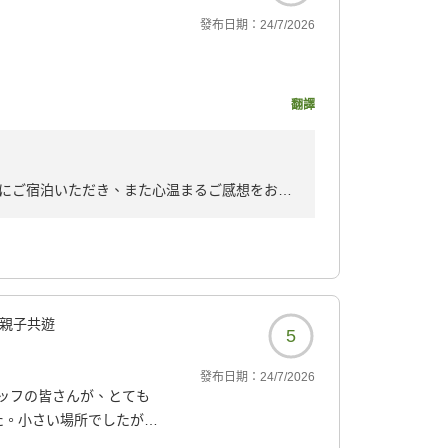
發布日期：
24/7/2026
ゆっくり過ごすことがで
翻譯
ださり、気持ちの良い滞
特に朝食はどれも美味し
にご宿泊いただき、また心温まるご感想をお寄
して下さり彼女もとても
なホテルです。また福岡
とうございます。
ありがとうございました!
ただき、素敵なひとときのお手伝いができまし
喜びいただけたとのお言葉を頂戴し、スタッフ
親子共遊
5
9190?
發布日期：
24/7/2026
、ご朝食につきましてもご満足いただけたご様
ッフの皆さんが、とても
た。小さい場所でしたが、
えて、とても美味しくい