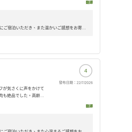
」とのお言葉は、当館ならではの魅力として大
翻譯
らえたので、また利用した
旅行がより思い出深いものとなるよう、心を込
9190?
にご宿泊いただき、また温かいご感想をお寄せ
福岡ホテル＆リゾートをご利用くださいませ。
を拝見し、大変嬉しく存じます。また、スタッ
し、心より感謝申し上げます。
4
をお楽しみいただき、美味しくお召し上がりい
同の大きな励みとなります。
發布日期：
22/7/2026
フが気さくに声をかけて
し、大変光栄でございます。お渡ししておりま
肉も絶品でした。高齢の
たりとしたひとときをお過ごしいただければ幸
優しくしてくださって、
翻譯
足して帰りました。たい
同心よりお待ちしております。
9190?
にご宿泊いただき、また心温まるご感想をお寄