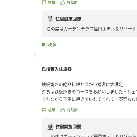
「福岡市内にいながらリゾート気分を味わえる
檢舉
有幫助
ただきました。次回宿泊30%オフチケットをも
変嬉しく感じております。
いです。
住宿設施回覆
クチコミの詳細はこちらから
これからも、お客様の大切な記念日や特別なご
https://review.travel.rakuten.co.jp/hotel/voice/17
この度はガーデンテラス福岡ホテル＆リゾート
めたおもてなしに努めてまいります。
reviewId=33123478188169
いただきまして誠にありがとうございます。
顯示更多
また福岡へお越しの際は、ぜひガーデンテラス
館内でゆったりとおくつろぎいただけたご様子
スタッフ一同、心よりお待ちしております。
フの対応につきましてもお褒めのお言葉を頂戴
ガーデンテラス福岡ホテル＆リゾート 支配人
已核實入住旅客
ご朝食では、シェフが目の前で仕上げるお料理
ただけたとのこと、料理長をはじめスタッフ一
鉄板焼きの絶品料理と温かい接客に大満足
夕食は鉄板焼きのコースをお願いしました。シェ
さらに、「また利用したい」とのお言葉を頂戴
くれながら丁寧に焼きをいれてくれて、野菜もお
すご優待券もぜひご活用いただき、次回もゆっ
母親を連れて行ったのですがスタッフの皆さんも
いです。
檢舉
有幫助
とても喜んでおりまた来年も来ようねと家族で満
へんお世話になりました。
またお客様にお会いできます日を、スタッフ一
住宿設施回覆
他の画像やクチコミの詳細はこちらから
https://review.travel.rakuten.co.jp/hotel/voice/17
この度はガーデンテラス福岡ホテル＆リゾート