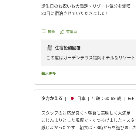
誕生日のお祝いも大満足、リゾート気分を満喫
20日に宿泊させていただきました!
館内はとても清潔感があり、落ち着いた雰囲気で
檢舉
有幫助
き、スタッフの皆さんも丁寧で親切に対応してく
在になりました!
住宿設施回覆
客室は広く快適で、設備やアメニティも充実し、
くとても大満足でした!
この度はガーデンテラス福岡ホテル＆リゾート
後、彼女の誕生日と伝えたところ全力でサポート
せいただきまして誠にありがとうございます。
満足してもらうことができました!
顯示更多
福岡市内にいながらリゾート気分を味わえる素敵
改めまして、お連れ様のお誕生日、誠におめで
に来る機会があれば、ぜひ利用したいと思います!
大切な記念日という特別な日に当館をお選びい
たことを大変光栄に存じます。お連れ様にもお
夕方かえる
|
日本
|
年齡：
60-69 歲
|
クチコミの詳細はこちらから
一同大変嬉しく拝見いたしました。
https://review.travel.rakuten.co.jp/hotel/voice/17
スタッフの対応が良く、朝食も美味しく大満足
reviewId=33123478189660
また、館内の雰囲気や客室、設備・アメニティ
こじんまりとした規模で、くつろげました。スタ
子を伺い、何よりでございます。
感じよかったです。朝食は、8時からを選びまし
ゆったりと食べられました。目の前で調理して貰