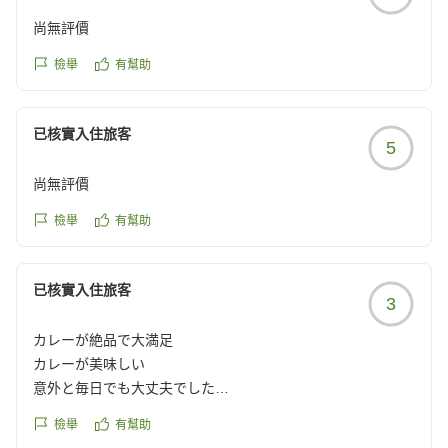
尚無評價
檢舉
有幫助
已核實入住旅客
5
尚無評價
檢舉
有幫助
已核實入住旅客
3
カレーが絶品で大満足
カレーが美味しい
意外と毎日でも大丈夫でした
クチコミの詳細はこちらから
檢舉
有幫助
https://review.travel.rakuten.co.jp/hotel/voice/78113?