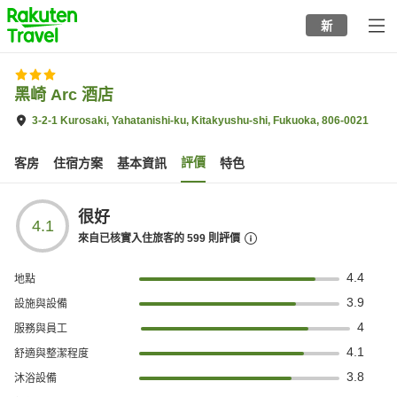
to
新
top
page
黑崎 Arc 酒店
3-2-1 Kurosaki, Yahatanishi-ku, Kitakyushu-shi, Fukuoka, 806-0021
評價
客房
住宿方案
基本資訊
特色
很好
4.1
來自已核實入住旅客的
599
則評價
4.4
地點
3.9
設施與設備
4
服務與員工
4.1
舒適與整潔程度
3.8
沐浴設備