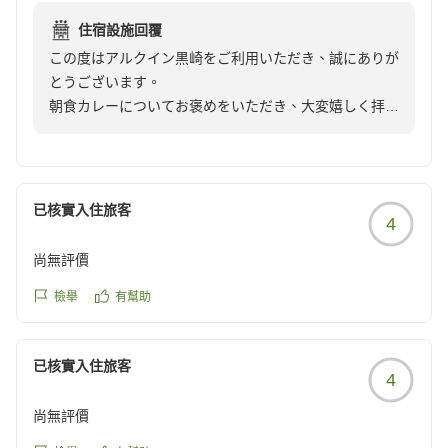
reviewId=33123478402529
住宿設施回覆
この度はアルクイン黒崎をご利用いただき、誠にありが
とうございます。
朝食カレーについてお褒めをいただき、大変嬉しく拝読
させていただきました。
カレーは日替わりで2種類ご準備させていただいており
ますので
是非次回ご利用の際は違う味もご賞味下さいませ。
已核實入住旅客
4
お忙しい中口コミへのご投稿誠にありがとうございまし
た。
尚無評價
またのご来館を心よりお待ちしております
檢舉
有幫助
已核實入住旅客
4
尚無評價