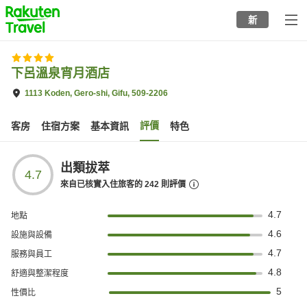
to
新
top
page
下呂溫泉宵月酒店
1113 Koden, Gero-shi, Gifu, 509-2206
評價
客房
住宿方案
基本資訊
特色
出類拔萃
4.7
來自已核實入住旅客的
242
則評價
4.7
地點
4.6
設施與設備
4.7
服務與員工
4.8
舒適與整潔程度
5
性價比