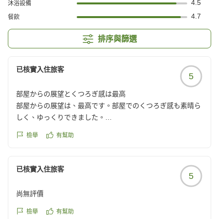
4.5
沐浴設備
4.7
餐飲
排序與篩選
已核實入住旅客
5
部屋からの展望とくつろぎ感は最高
部屋からの展望は、最高です。部屋でのくつろぎ感も素晴ら
しく、ゆっくりできました。
食事の時の日本酒の種類が少ないことが残念でしたが、地元
檢舉
有幫助
の食材を使った食事は満足でした。
クチコミの詳細はこちらから
https://review.travel.rakuten.co.jp/hotel/voice/4732?
已核實入住旅客
5
reviewId=33123478595936
尚無評價
檢舉
有幫助