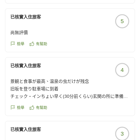
已核實入住旅客
5
尚無評價
檢舉
有幫助
已核實入住旅客
4
景観と食事が最高、温泉の虫だけが残念
旧坂を登り駐車場に到着
チェック・インちょい早く(30分前くらい)玄関の所に準備中
の看板出ていたので車の中で待機していたら、お迎えして頂
檢舉
有幫助
きそのままホテル内へ
ウェルカムドリンク飲んで部屋へ
景観良く部屋も広くて綺麗、そして部屋の露天風呂も最高
已核實入住旅客
3
欲を言えば、露天風呂出入り場所がベットルームからなので