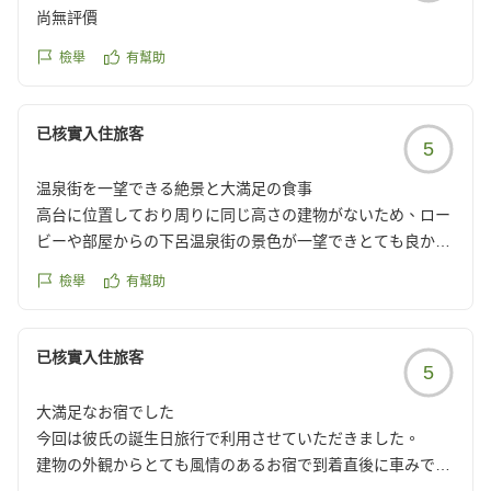
内風呂の脱衣所からが良いかなと思う。(部屋の構造上無理)
尚無評價
大浴場は内湯と露天風呂大きくてとてもよい温泉でしたが、
一番初めに入ったが内風呂の浴槽に虫が数匹浮いていてトン
檢舉
有幫助
ボも飛んでいた(捕まえて外に逃がした)その辺りは残念!
夕飯と朝食は大変美味しく全部完食お腹いっぱいいただけま
已核實入住旅客
した。
5
スタッフの対応もとても良く、配膳の時間配分もお見事でし
た。
温泉街を一望できる絶景と大満足の食事
よい旅行の思い出となりありがとうございました。
高台に位置しており周りに同じ高さの建物がないため、ロー
ビーや部屋からの下呂温泉街の景色が一望できとても良かっ
たです。
檢舉
有幫助
また、食事は夕食、朝食ともに味もボリュームも大満足で
他の画像やクチコミの詳細はこちらから
す。また、朝はお米を白米かお粥で選べるのも良かったで
https://review.travel.rakuten.co.jp/hotel/voice/4732?
す。
已核實入住旅客
5
reviewId=33123478267170
温泉からの眺めが良く、施設も綺麗なので基本的には満足な
のですが、あまり広くないので他の方と入浴時間をずらした
大満足なお宿でした
方がいいかなと思いました。
今回は彼氏の誕生日旅行で利用させていただきました。
クチコミの詳細はこちらから
建物の外観からとても風情のあるお宿で到着直後に車みでお
https://review.travel.rakuten.co.jp/hotel/voice/4732?