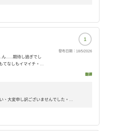
だけてとても幸せです。
ださい。お待ちしております。
1
發布日期：
18/5/2026
......期待し過ぎでし
もてなしもイマイチ。
い対応。かなり高い料金
翻譯
が、不満ばかりの宿泊と
890?
い、大変申し訳ございませんでした。