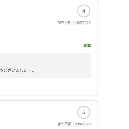
4
發布日期：
18/5/2026
す
翻譯
がらゆったり過ごすこと
けながら手の込んだ料理
うございました。
なっております。
っていただきたいと献立に入れました。
部屋でシェアし合うスタイ
5
發布日期：
29/4/2026