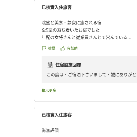
已核實入住旅客
眺望と美食、静寂に癒される宿
全5室の落ち着いたお宿でした
年配の女将さんと従業員さんとで営んでいる
高級旅館とアットホームがうまく融合したお宿で
檢舉
有幫助
特筆すべきは眺望とゴハンの美味しさです
部屋、お食事、お風呂どんな時もダム湖を眺めな
住宿設施回覆
が出来ました
ゴハンも地元食材をふんだに使いシンプルな味付
この度は、ご宿泊下さいまして、誠にありがと
でした。
梅雨に雨が降り、ダムの水が増え、夏の景色に
8月は麻婆茄子のピリ辛ご飯で暑い夏を乗り切
顯示更多
注意点は2個の貸切風呂しかない事。(予約制)5
またのお越しをお待ちしております。
ルです。
大浴場は有りませんでした。
已核實入住旅客
静かに過ごしたい方におすすめです
尚無評價
他の画像やクチコミの詳細はこちらから