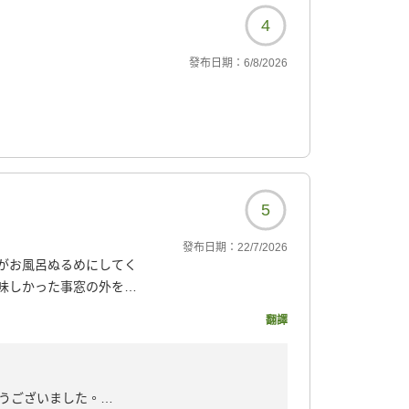
4
發布日期：
6/8/2026
5
發布日期：
22/7/2026
がお風呂ぬるめにしてく
味しかった事窓の外をの
沢山頂き、寝る前にもう1
翻譯
て楽しみたい宿です。
890?
うございました。