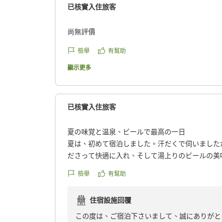
已核實入住旅客
尚無評價
檢舉
有幫助
顯示更多
已核實入住旅客
夏の味覚と温泉、ビールで最高の一日
夏は、初めて宿泊しました。汗だくで伺いました
ださって快適に入れ、そして湯上りのビールの美
んびり眺めちょうどお腹の空いたころ夏の味覚を
檢舉
有幫助
度お風呂で夜空を楽しみ最高でした。季節を変え
クチコミの詳細はこちらから
住宿設施回覆
https://review.travel.rakuten.co.jp/hotel/voice/70
reviewId=33123478172580
この度は、ご宿泊下さいまして、誠にありがと