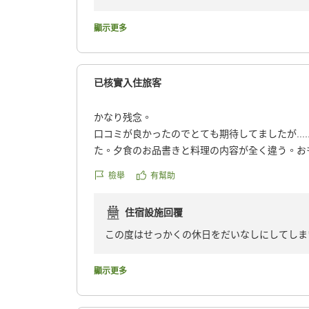
元気なお二人に合うと、こちらまで元気をいた
またこちらの方にいらした際は、ぜひお越しく
顯示更多
已核實入住旅客
かなり残念。
口コミが良かったのでとても期待してましたが......ん
た。夕食のお品書きと料理の内容が全く違う。お
他のお客さんに気を取られ、こちらにはそっけな
檢舉
有幫助
ですが、日頃の疲れを癒しに行こうと思いました
なりました。
住宿設施回覆
クチコミの詳細はこちらから
https://review.travel.rakuten.co.jp/hotel/voice/70
この度はせっかくの休日をだいなしにしてしま
reviewId=33123477649908
顯示更多