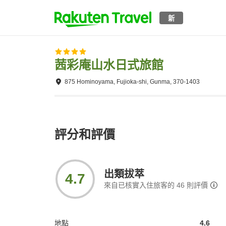
新
茜彩庵山水日式旅館
875 Hominoyama, Fujioka-shi, Gunma, 370-1403
評分和評價
出類拔萃
4.7
來自已核實入住旅客的
46
則評價
地點
4.6