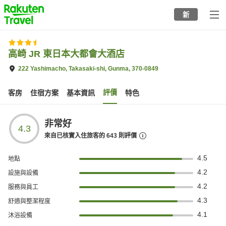
to
新
top
page
高崎 JR 東日本大都會大酒店
222 Yashimacho, Takasaki-shi, Gunma, 370-0849
評價
客房
住宿方案
基本資訊
特色
非常好
4.3
來自已核實入住旅客的
643
則評價
4.5
地點
4.2
設施與設備
4.2
服務與員工
4.3
舒適與整潔程度
4.1
沐浴設備