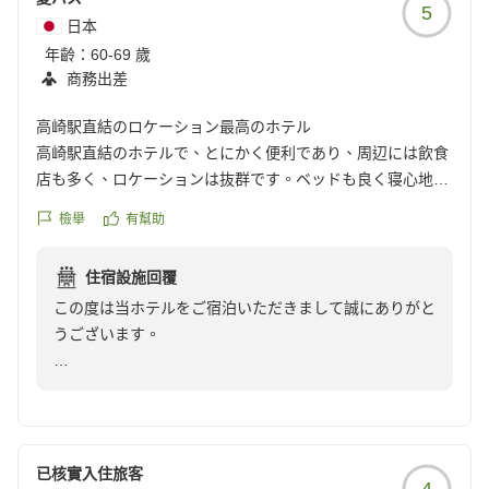
5
日本
年齡：
60-69 歲
商務出差
高崎駅直結のロケーション最高のホテル
高崎駅直結のホテルで、とにかく便利であり、周辺には飲食
店も多く、ロケーションは抜群です。ベッドも良く寝心地は
良かったです。
檢舉
有幫助
クチコミの詳細はこちらから
https://review.travel.rakuten.co.jp/hotel/voice/1700?
住宿設施回覆
reviewId=33123478449341
この度は当ホテルをご宿泊いただきまして誠にありがと
うございます。
当ホテルの駅直結の立地を便利と感じていただき大変う
れしく思います。
周辺には様々な商業施設もございますので、ロケーショ
ン抜群とのお言葉に安心いたしました。
已核實入住旅客
4