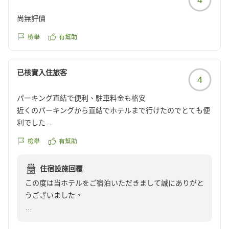
さらにベッドもお褒めいただきありがとうございます。
尚無評價
これからも快適にお過ごしいただけるよう、サービス向
上に努めてまいります。
檢舉
有幫助
またのお越しをスタッフ一同、心よりお待ちしておりま
す。
已核實入住旅客
4
パーキング直結で便利、駐車料金も格安
近くのパーキングから直結でホテルまで行けたのでとても便
利でした
ホテルで駐車券を見せたら駐車料金も500円で
檢舉
有幫助
かなりお安く停めれました
住宿設施回覆
クチコミの詳細はこちらから
この度は当ホテルをご宿泊いただきまして誠にありがと
https://review.travel.rakuten.co.jp/hotel/voice/1700?
うございました。
reviewId=33123478408891
駐車場からホテルまでスムーズにお越しいただけたとの