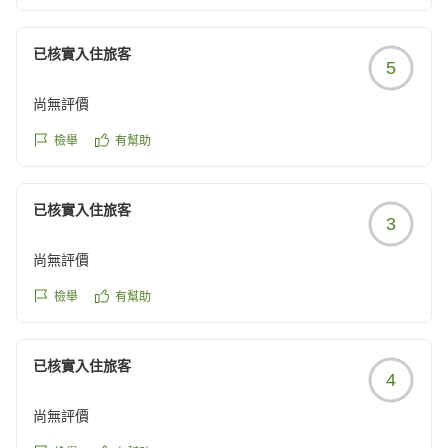
https://review.travel.rakuten.co.jp/hotel/voice/13896?
久しぶりにご宿泊頂いたにもかかわらず、朝食会場にて
reviewId=33123478568069
不快な思いをさせてしまったことを心よりお詫び申し上
已核實入住旅客
5
げます。
BGMへのご意見をレストランに申し伝え、早急に対応
尚無評價
いたします。
今回のお客様の貴重なご意見を参考にさせていただき、
檢舉
有幫助
ホテル・レストランのサービス向上に努めてまいりま
す。
已核實入住旅客
またのお越しをスタッフ一同、心よりお待ち申し上げま
3
す。
尚無評價
ご投稿いただきありがとうございました。
檢舉
有幫助
フロント 野村
已核實入住旅客
4
尚無評價