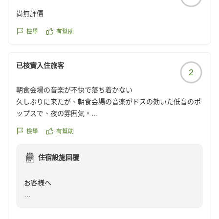
尚無評價
檢舉
有幫助
已核實入住旅客
2
朝食会場の音楽が不快で落ち着かない
久しぶりに来たが、朝食会場の音楽がドスの効いた低音のポ
ップスで、夜の雰囲気。
会場が夜の営業もしているようだが、音楽を変える、あるい
檢舉
有幫助
はヨーロッパのようにBGMなしにならないものか。
爽やかに1日の始まりの朝を迎えられない。
住宿設施回覆
ホテルの清潔さや、朝食の内容自体は悪くないが不快。
お客様へ
年間10泊近くしているが、今後どうしようかと思う。
いつもパークイン高崎をご利用いただき、誠にありがと
クチコミの詳細はこちらから
うございます。