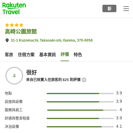
to
新
top
page
高崎公園旅館
31-1 Kuzomachi, Takasaki-shi, Gunma, 370-0058
評價
客房
住宿方案
基本資訊
特色
很好
4
來自已核實入住旅客的
825
則評價
3.9
地點
3.9
設施與設備
4
服務與員工
3.9
舒適與整潔程度
4.1
沐浴設備