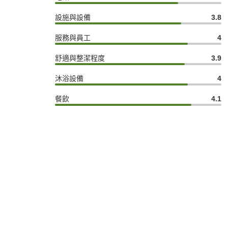
設施與設備
3.8
服務與員工
4
舒適與整潔程度
3.9
沐浴設備
4
餐飲
4.1