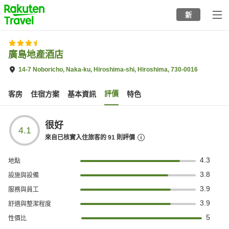
to
新
top
page
廣島地產酒店
14-7 Noboricho, Naka-ku, Hiroshima-shi, Hiroshima, 730-0016
評價
客房
住宿方案
基本資訊
特色
很好
4.1
來自已核實入住旅客的
91
則評價
4.3
地點
3.8
設施與設備
3.9
服務與員工
3.9
舒適與整潔程度
5
性價比