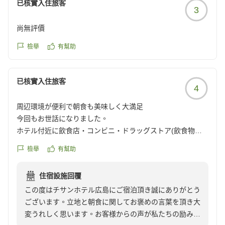
已核實入住旅客
3
尚無評價
檢舉
有幫助
已核實入住旅客
4
周辺環境が便利で朝食も美味しく大満足
今回もお世話になりました。
ホテル付近に飲食店・コンビニ・ドラッグストア(飲食物も
販売)があるので困ることはありません。
檢舉
有幫助
朝食も美味しくて!
また利用させていただきたいホテルです。
住宿設施回覆
ありがとうございました。
この度はチサンホテル広島にご宿泊頂き誠にありがとう
クチコミの詳細はこちらから
ございます。立地と朝食に関してお褒めの言葉を頂き大
https://review.travel.rakuten.co.jp/hotel/voice/56807?
変うれしく思います。お客様からの声が私たちの励みに
reviewId=33123478241390