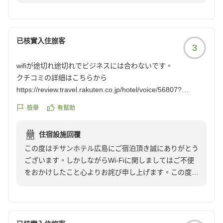
なっております。広島ならではのがんすや味噌汁、季節
に合わせて変更するメニューなど、お客様にお楽しみい
ただけるよう試行錯誤を続けております。今後も引き続
きお客様にご満足頂けるよう、日々精進してまいりま
已核實入住旅客
3
す。広島へお越しの際は、是非「チサンホテル広島」を
ご利用いただければ幸いでございます。またのご来館心
wifiが途切れ途切れでビジネスには合わないです。
よりお待ち申し上げております。
クチコミの詳細はこちらから
チサンホテル広島 フロント
https://review.travel.rakuten.co.jp/hotel/voice/56807?
reviewId=33123478239210
檢舉
有幫助
住宿設施回覆
この度はチサンホテル広島にご宿泊頂き誠にありがとう
ございます。しかしながらWi-Fiに関しましてはご不便
をおかけしたこと心よりお詫び申し上げます。この度の
ご意見を真摯に受け止め、お客様が快適な時間をお過ご
しいただけるよう通信環境の設備の改善に努めて参りま
す。広島へお越しの際は、是非「チサンホテル広島」を
ご利用いただければ幸いでございます。お忙しいところ