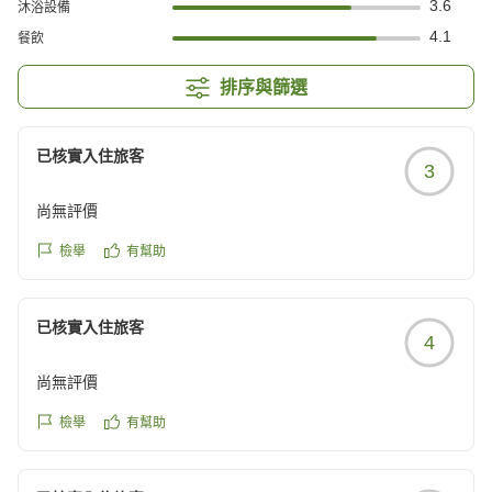
3.6
沐浴設備
4.1
餐飲
排序與篩選
已核實入住旅客
3
尚無評價
檢舉
有幫助
已核實入住旅客
4
尚無評價
檢舉
有幫助