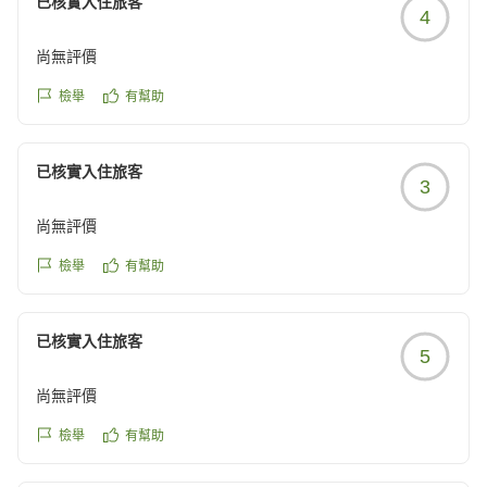
已核實入住旅客
4
ご投稿いただきありがとうございました。
チサンホテル広島 フロント
尚無評價
檢舉
有幫助
已核實入住旅客
3
尚無評價
檢舉
有幫助
已核實入住旅客
5
尚無評價
檢舉
有幫助