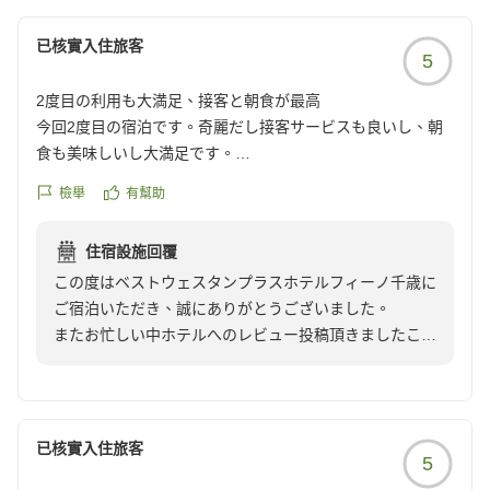
ざいます。またお迎えできる機会をいただけましたら、
已核實入住旅客
お客様がより快適にお過ごしいただけるよう努めてまい
5
ります。
2度目の利用も大満足、接客と朝食が最高
今回2度目の宿泊です。奇麗だし接客サービスも良いし、朝
食も美味しいし大満足です。
クチコミの詳細はこちらから
檢舉
有幫助
https://review.travel.rakuten.co.jp/hotel/voice/166194?
reviewId=33123478357309
住宿設施回覆
この度はベストウェスタンプラスホテルフィーノ千歳に
ご宿泊いただき、誠にありがとうございました。
またお忙しい中ホテルへのレビュー投稿頂きましたこと
を重ねてお礼申し上げます.
今後もお客様が快適にお過ごし頂けるようサービス向上
に努めて参ります。
次回の千歳近郊のご宿泊のの際も是非当館をご利用くだ
已核實入住旅客
5
さいませ。