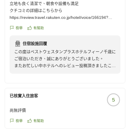
皆様のご来館をスタッフ一同、心よりお待ち申し上げて
立地も良く清潔で、朝食や設備も満足
おります。
クチコミの詳細はこちらから
https://review.travel.rakuten.co.jp/hotel/voice/166194?
reviewId=33123478336109
檢舉
有幫助
住宿設施回覆
この度はベストウェスタンプラスホテルフィーノ千歳に
ご宿泊いただき、誠にありがとうございました。
またお忙しい中ホテルへのレビュー投稿頂きましたこと
を重ねてお礼申し上げます.
今後もお客様が快適にお過ごし頂けるようサービス向上
に努めて参ります。
次回のご来道の際も是非当館をご利用くださいませ。
已核實入住旅客
5
皆様のご来館をスタッフ一同、心よりお待ち申し上げて
おります。
尚無評價
檢舉
有幫助