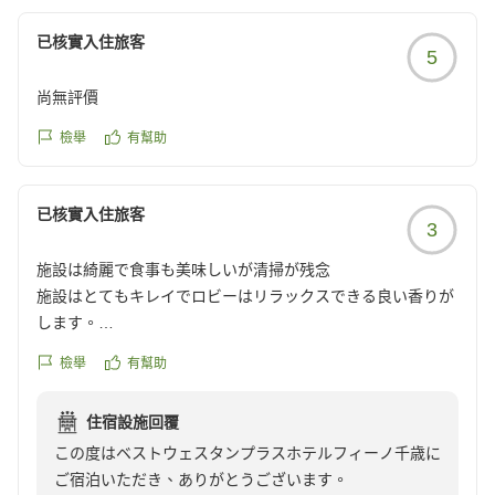
已核實入住旅客
5
尚無評價
檢舉
有幫助
已核實入住旅客
3
施設は綺麗で食事も美味しいが清掃が残念
施設はとてもキレイでロビーはリラックスできる良い香りが
します。
チェックインの時にカードキーを受け取り、エレベーターは
檢舉
有幫助
カードで開けます。お部屋も素敵です。
でも、四角い部屋を丸く履いてあるような掃除が行き届いて
住宿設施回覆
いない印象がありました。椅子を移動させたら部屋の隅にホ
この度はベストウェスタンプラスホテルフィーノ千歳に
コリが溜まっていたり、天井に小さなクモがいました。
ご宿泊いただき、ありがとうございます。
虫はそこまで苦手ではないので、サッと捕まえて外に出しま