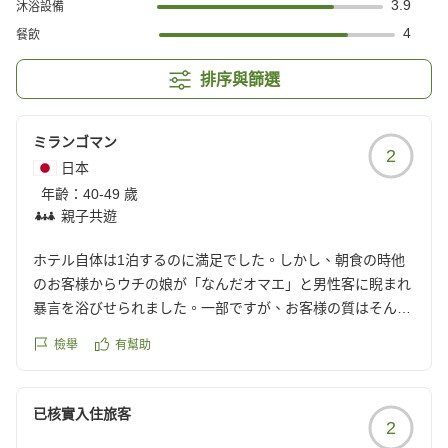
3.9
沐浴設備
4
餐飲
排序與篩選
ミランゴマン
2
日本
年齡：
40-49 歲
親子共遊
ホテル自体は1泊するのに満足でした。しかし、朝食の時他
のお客様からウチの娘が「なんだオマエ」と男性客に睨まれ
暴言を浴びせられました。一部ですが、お客様の質はそんな
感じなのかなと思います。2泊目からはANAクラウンプラザ
檢舉
有幫助
ホテル千歳さんにお世話になりました。申し訳ないけど、客
層は雲泥の差でした。ウチの娘も走り回ったり、大声で話し
たり(むしろ韓国のグループの方が声が出てました)列に割り
已核實入住旅客
2
込んだりはしておらず、不憫でした。スタッフさんは凄く親