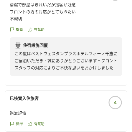
切だし、良かったです。一部のお客様の質が非常に残念。
清潔で部屋はきれいだが接客が残念
クチコミの詳細はこちらから
フロントの方の対応がとても冷たい
https://review.travel.rakuten.co.jp/hotel/voice/166194?
不親切
reviewId=33123478417772
とても残念でした
檢舉
有幫助
良かった点はとても清潔だったところ
住宿設施回覆
お部屋もきれいでよかったです。
この度はベストウェスタンプラスホテルフィーノ千歳に
クチコミの詳細はこちらから
ご宿泊いただき、誠にありがとうございます。フロント
https://review.travel.rakuten.co.jp/hotel/voice/166194?
スタッフの対応によりご不快な思いをおかけしましたこ
reviewId=33123478408769
と、心よりお詫び申し上げます。
本来であれば、お客様を温かくお迎えし、安心してお過
ごしいただけるサービスをご提供すべきところ、ご期待
に沿うことができず、大変申し訳ございませんでした。
已核實入住旅客
4
いただいたご意見を真摯に受け止め、スタッフ一同で接
尚無評價
客姿勢を改めて見直し、お客様に寄り添った丁寧で心の
こもった対応を徹底してまいります。
檢舉
有幫助
この度は貴重なご意見をお寄せいただき、ありがとうご