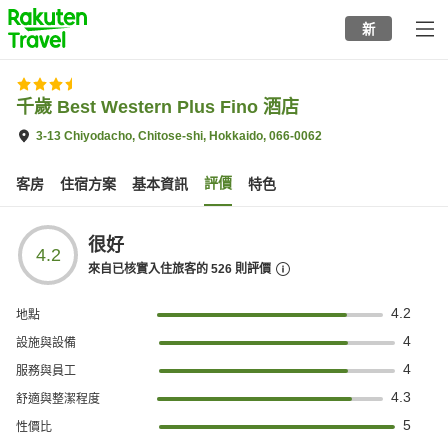
to
新
top
page
千歲 Best Western Plus Fino 酒店
3-13 Chiyodacho, Chitose-shi, Hokkaido, 066-0062
評價
客房
住宿方案
基本資訊
特色
很好
4.2
來自已核實入住旅客的
526
則評價
4.2
地點
4
設施與設備
4
服務與員工
4.3
舒適與整潔程度
5
性價比