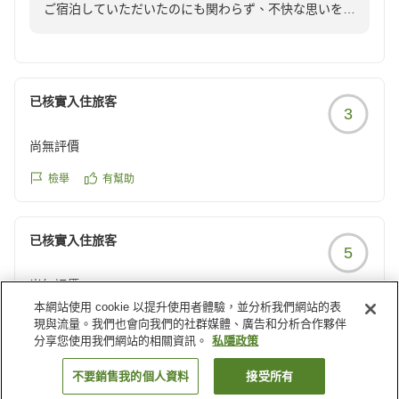
ご宿泊していただいたのにも関わらず、不快な思いをさ
したが、どこから入って来たのかと部屋の中やユニットバス
せてしまい誠に申し訳ございませんでした。
の換気口などを見たら、いつから掃除してないのか?という
ほどホコリが溜まっていました。
いただいたご指摘を真摯に受け止め、清掃状況の確認体
そうなるともう気になって色々見てしまうとベッドの頭上に
制を見直すとともに、スタッフへの指導を徹底し、再発
ある照明などもホコリが...。
已核實入住旅客
3
防止とサービス品質の向上に努めてまいります。
自身にはアレルギーは無いのですが、一緒に泊まった子供が
貴重なご意見をお寄せいただき、ありがとうございま
夜中につらい思いをしました。
尚無評價
す。またお迎えできる機会をいただけましたら、快適に
空気清浄機もありましたが、そちらも丁寧に掃除してある印
お過ごしいただけるようスタッフ一同努めてまいりま
檢舉
有幫助
象ではなくて、使うのをやめました。
す。
せっかく素敵なホテルなのに掃除だけが本当に残念でした。
朝食付きにしましたが、お食事はとてもおいしいです。
已核實入住旅客
ですが、こちらも残念な点があり、お皿はもう少し丁寧に洗
5
って欲しいです。
尚無評價
本網站使用 cookie 以提升使用者體驗，並分析我們網站的表
檢舉
有幫助
現與流量。我們也會向我們的社群媒體、廣告和分析合作夥伴
クチコミの詳細はこちらから
分享您使用我們網站的相關資訊。
私隱政策
https://review.travel.rakuten.co.jp/hotel/voice/166194?
reviewId=33123478279551
載入更多結果
不要銷售我的個人資料
接受所有