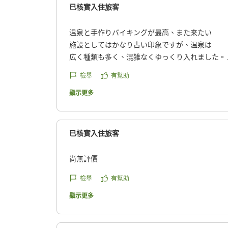
已核實入住旅客
温泉と手作りバイキングが最高、また来たい
施設としてはかなり古い印象ですが、温泉は
広く種類も多く、混雑なくゆっくり入れました。
また、食事の手作り感が強く、ジンギスカン鍋の
檢舉
有幫助
バイキングが印象的で美味しかったです。
朝食もとても美味しかったです。
顯示更多
また、泊まりたい宿となりました。
クチコミの詳細はこちらから
https://review.travel.rakuten.co.jp/hotel/voice/20
已核實入住旅客
reviewId=33123478501809
尚無評價
檢舉
有幫助
顯示更多