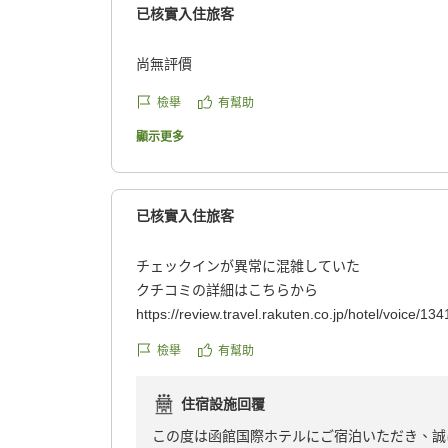
已核實入住旅客
尚無評價
檢舉
有幫助
顯示更多
已核實入住旅客
チェックインが異常に混雑していた
クチコミの詳細はこちらから
https://review.travel.rakuten.co.jp/hotel/voice/134
reviewId=33123478437677
檢舉
有幫助
住宿設施回覆
この度は函館国際ホテルにご宿泊いただき、誠