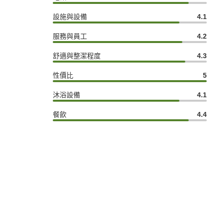
設施與設備
4.1
服務與員工
4.2
舒適與整潔程度
4.3
性價比
5
沐浴設備
4.1
餐飲
4.4