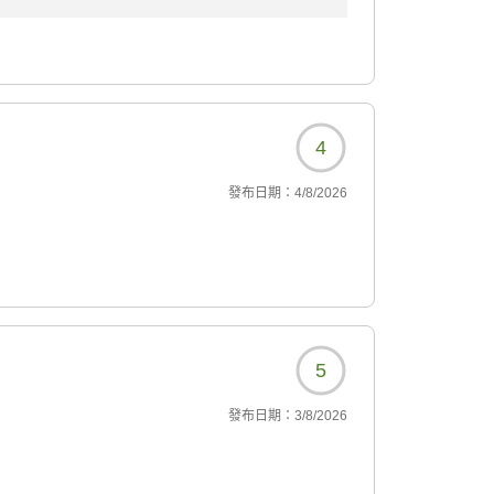
イン時の混雑によりご不便とご迷惑をおかけし
頂戴した貴重なご意見を真摯に受け止め、フロ
ができる体制づくりに努めてまいります。また
4
發布日期：
4/8/2026
5
發布日期：
3/8/2026