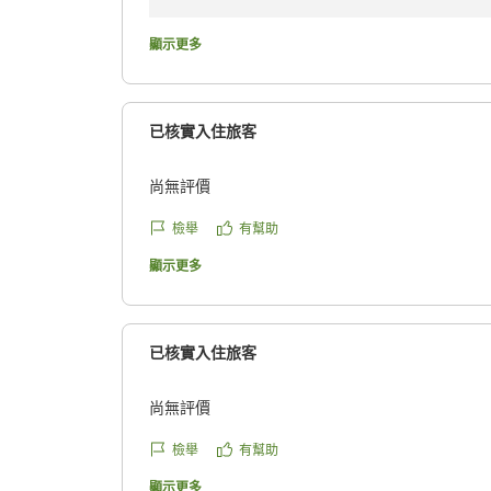
せっかくお越しいただきましたのに、チェック
ましたこと、お詫び申し上げます。お客様から
顯示更多
ントのオペレーション改善やスムーズなご案内
のご来館を心よりお待ち申し上げております。
函館国際ホテル 宿泊部
已核實入住旅客
尚無評價
檢舉
有幫助
顯示更多
已核實入住旅客
尚無評價
檢舉
有幫助
顯示更多