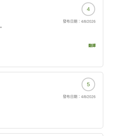
4
發布日期：
4/8/2026
。
ってます。
翻譯
092?
5
發布日期：
4/8/2026