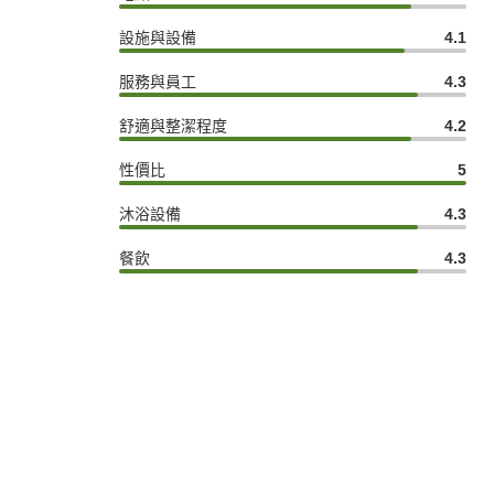
設施與設備
4.1
服務與員工
4.3
舒適與整潔程度
4.2
性價比
5
沐浴設備
4.3
餐飲
4.3