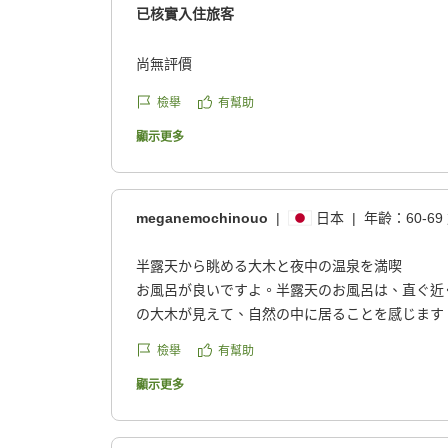
已核實入住旅客
尚無評價
檢舉
有幫助
顯示更多
meganemochinouo
|
日本
|
年齡：
60-69
半露天から眺める大木と夜中の温泉を満喫
お風呂が良いですよ。半露天のお風呂は、直ぐ近
の大木が見えて、自然の中に居ることを感じます
て満喫しました。
檢舉
有幫助
クチコミの詳細はこちらから
https://review.travel.rakuten.co.jp/hotel/voice/20
顯示更多
reviewId=33123478435350