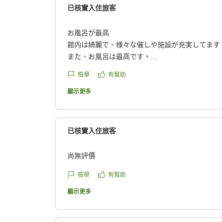
已核實入住旅客
お風呂が最高
館内は綺麗で、様々な催しや施設が充実してます
また、お風呂は最高です。
食事が普通の域を出ませんが、美味しいものとな
檢舉
有幫助
クチコミの詳細はこちらから
https://review.travel.rakuten.co.jp/hotel/voice/20
顯示更多
reviewId=33123478418369
已核實入住旅客
尚無評價
檢舉
有幫助
顯示更多