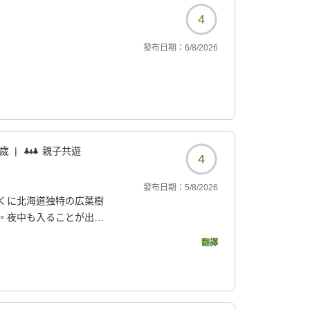
4
發布日期：
6/8/2026
 歲
|
親子共遊
4
發布日期：
5/8/2026
くに北海道独特の広葉樹
。夜中も入ることが出来
翻譯
092?