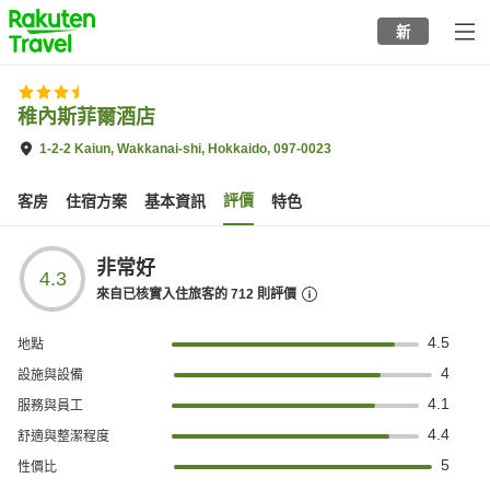
to
新
top
page
稚內斯菲爾酒店
1-2-2 Kaiun, Wakkanai-shi, Hokkaido, 097-0023
評價
客房
住宿方案
基本資訊
特色
非常好
4.3
來自已核實入住旅客的
712
則評價
4.5
地點
4
設施與設備
4.1
服務與員工
4.4
舒適與整潔程度
5
性價比