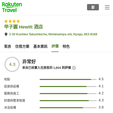
to
新
top
page
甲子園 Hewitt 酒店
3-30 Koshien Takashiocho, Nishinomiya-shi, Hyogo, 663-8166
評價
客房
住宿方案
基本資訊
特色
非常好
4.3
來自已核實入住旅客的
1,604
則評價
4.5
地點
4.1
設施與設備
4.2
服務與員工
4.3
舒適與整潔程度
3.8
沐浴設備