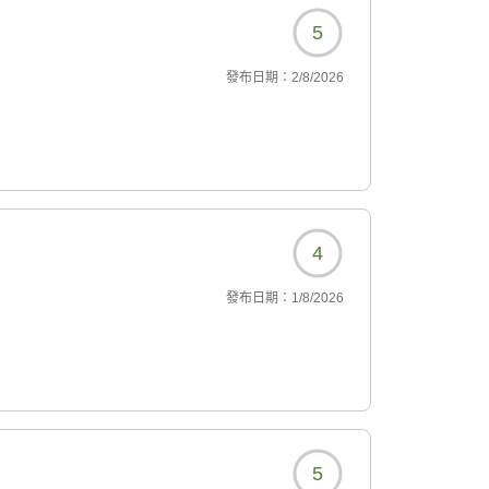
5
に、海上遊具で遊んで滑
發布日期：
2/8/2026
ました。
くなかった!
室に頑丈な物干し竿が設
4
發布日期：
1/8/2026
しい、親切だった
トに届けてくれていた
引き戸があるので、寝る
5
てから気づきました笑)