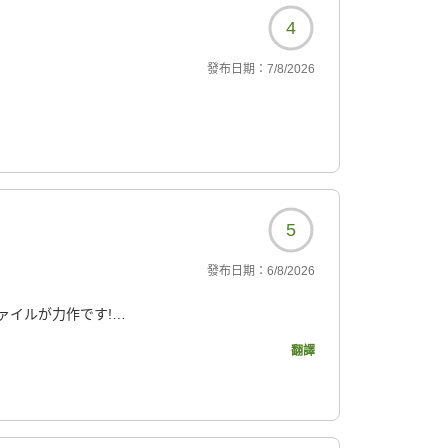
4
發布日期：
7/8/2026
5
發布日期：
6/8/2026
ァイルが力作です!
翻譯
れており、子供と3人で初
へ上げてくれて、飛び込