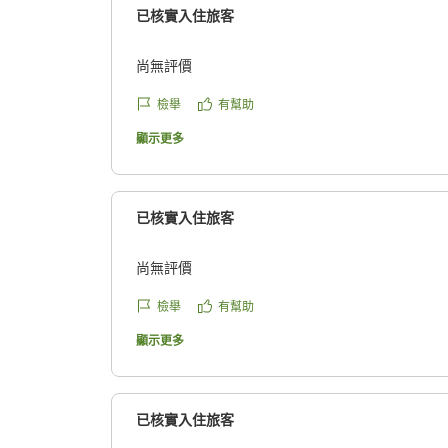
み体験もできました。
已核實入住旅客
竹野の風景と生き物たちは最高でした。
初めて海に来た子供が始めは海を怖がっていたの
尚無評價
り落ちた辺りから、最後は海大好きになって帰り
檢舉
有幫助
部屋
顯示更多
・敷き布団マットレス、たくさん寝たけど腰が痛
・リフォームしたてでキレイ
・海遊びの水着を洗うことを考えてか、シャワー
已核實入住旅客
置され、洗濯ハンガーが用意されていた
尚無評價
接客・サービス
・どのスタッフさんもにこやかで声が明るい、優
檢舉
有幫助
・朝食のレストランに忘れ物をしたがすぐフロン
顯示更多
ロケーション
・オーシャンビューに感動!
・障子だけでなく雨戸のような遮光性のある暑い
已核實入住旅客
前に閉めておくと早朝の朝日で目覚めません(起き