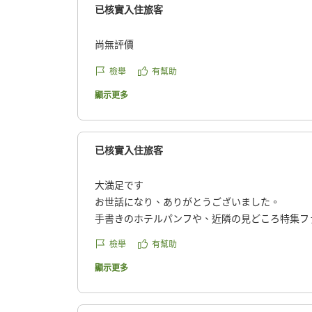
已核實入住旅客
尚無評價
檢舉
有幫助
顯示更多
已核實入住旅客
大満足です
お世話になり、ありがとうございました。
手書きのホテルパンフや、近隣の見どころ特集フ
檢舉
有幫助
ホテルのすぐ下にカヤック教室の先生が待ってく
カヤック体験!
顯示更多
お話も上手で、終始すごく楽しかったです。
海の生き物を探して見せてくれたり、低めの岩場