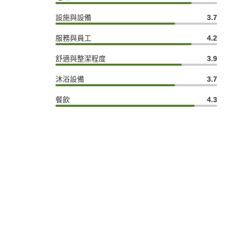
設施與設備
3.7
服務與員工
4.2
舒適與整潔程度
3.9
沐浴設備
3.7
餐飲
4.3