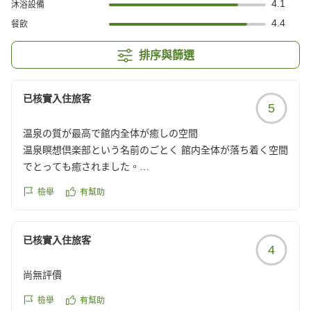
4.1
沐浴設備
4.4
餐飲
排序與篩選
已核實入住旅客
5
温泉の質が最高で館内全体が癒しの空間
温泉瞑想倶楽部という名前のごとく 館内全体が落ち着く空間
でとっても癒されました。
そしてなんと言っても 温泉の質が最高で自称温泉マニアに私
檢舉
有幫助
にとってどハマりしました。
お料理もとっても美味しかったです
已核實入住旅客
4
また 利用させて頂きます。ありがとうございました
クチコミの詳細はこちらから
尚無評價
https://review.travel.rakuten.co.jp/hotel/voice/5174?
reviewId=33123478590693
檢舉
有幫助