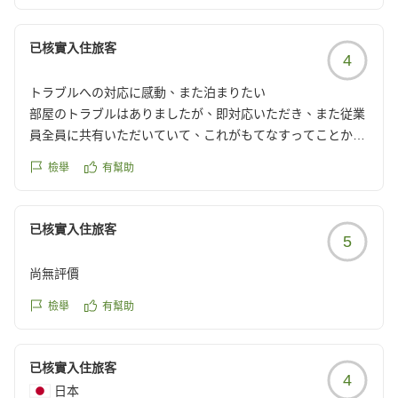
已核實入住旅客
4
トラブルへの対応に感動、また泊まりたい
部屋のトラブルはありましたが、即対応いただき、また従業
員全員に共有いただいていて、これがもてなすってことか
と、私が勉強になりました。温泉はもちろん、夕食も美味し
檢舉
有幫助
くゆっくりとくつろぐことができました。ありがとうござい
ました。
一点だけ。朝食のお蕎麦は、つゆが濃すぎて。醤油の量を間
已核實入住旅客
5
違えたかと思うくらいでした。
でもまた泊まりに行きます。
尚無評價
クチコミの詳細はこちらから
檢舉
有幫助
https://review.travel.rakuten.co.jp/hotel/voice/5174?
reviewId=33123478217553
已核實入住旅客
4
日本