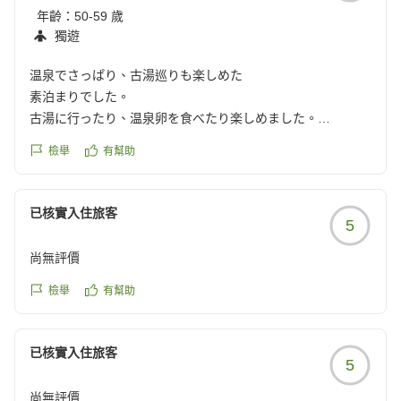
年齡：
50-59 歲
獨遊
温泉でさっぱり、古湯巡りも楽しめた
素泊まりでした。
古湯に行ったり、温泉卵を食べたり楽しめました。
とにかく暑かった日でしたが、温泉でさっぱりしました。
檢舉
有幫助
クチコミの詳細はこちらから
https://review.travel.rakuten.co.jp/hotel/voice/5174?
reviewId=33123478207569
已核實入住旅客
5
尚無評價
檢舉
有幫助
已核實入住旅客
5
尚無評價