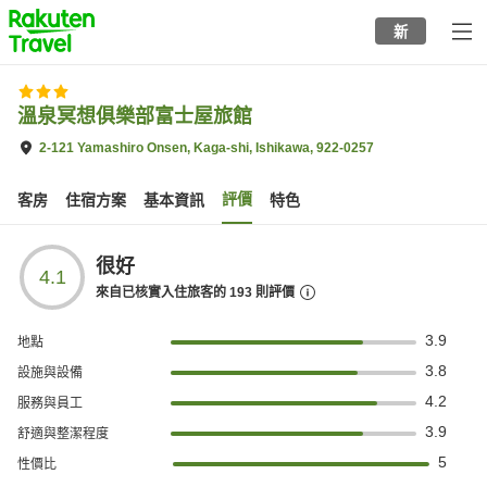
to
新
top
page
溫泉冥想俱樂部富士屋旅館
2-121 Yamashiro Onsen, Kaga-shi, Ishikawa, 922-0257
評價
客房
住宿方案
基本資訊
特色
很好
4.1
來自已核實入住旅客的
193
則評價
3.9
地點
3.8
設施與設備
4.2
服務與員工
3.9
舒適與整潔程度
5
性價比