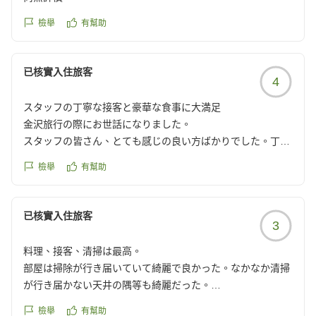
檢舉
有幫助
已核實入住旅客
4
スタッフの丁寧な接客と豪華な食事に大満足
金沢旅行の際にお世話になりました。
スタッフの皆さん、とても感じの良い方ばかりでした。丁寧
にお仕事されているのがわかります。
檢舉
有幫助
他の方も書いている通り、施設自体はやや古いですが綺麗に
されている感じでした。
温泉は貸切させえもらい、子連れにはありがたかったです!
已核實入住旅客
3
ご飯は朝夕どちらも豪華で、美味しかったです。
こちらも凄く丁寧に盛り付けされていて、目でも楽しませて
料理、接客、清掃は最高。
いただきました。
部屋は掃除が行き届いていて綺麗で良かった。なかなか清掃
また、半個室の食事処もまた子連れにはゆっくりできてあり
が行き届かない天井の隅等も綺麗だった。
がたいポイントでした!
夕方の料理は新鮮な魚が使われており美味しく頂きました。
スタッフの皆さま、暑い中、心温まる接客ありがとうござい
檢舉
有幫助