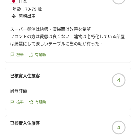
日本
年齡：
70-79 歲
商務出差
スーパー銭湯は快適、清掃面は改善を希望
フロントの方は愛想は良くない。建物は老朽化している部屋
は綺麗にして欲しいテーブルに髪の毛が有った。
スーパー銭湯はゆっくり出来て良かった、駐車場も無料で有
檢舉
有幫助
難い。
クチコミの詳細はこちらから
https://review.travel.rakuten.co.jp/hotel/voice/15414?
已核實入住旅客
4
reviewId=33123478451985
尚無評價
檢舉
有幫助
已核實入住旅客
4