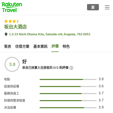
to
新
top
page
坂出大酒店
1-2-33 Nishi Ohama Kita, Sakaide-shi, Kagawa, 762-0053
評價
客房
住宿方案
基本資訊
特色
好
3.8
來自已核實入住旅客的
573
則評價
3.8
地點
3.6
設施與設備
3.7
服務與員工
3.7
舒適與整潔程度
3.9
沐浴設備