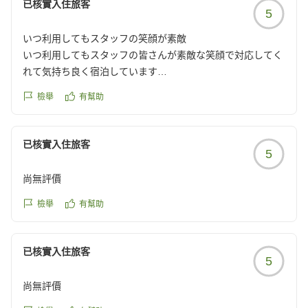
已核實入住旅客
5
いつ利用してもスタッフの笑顔が素敵
いつ利用してもスタッフの皆さんが素敵な笑顔で対応してく
れて気持ち良く宿泊しています
ありがとうございます!
檢舉
有幫助
クチコミの詳細はこちらから
https://review.travel.rakuten.co.jp/hotel/voice/37424?
reviewId=33123478640719
已核實入住旅客
5
尚無評價
檢舉
有幫助
已核實入住旅客
5
尚無評價