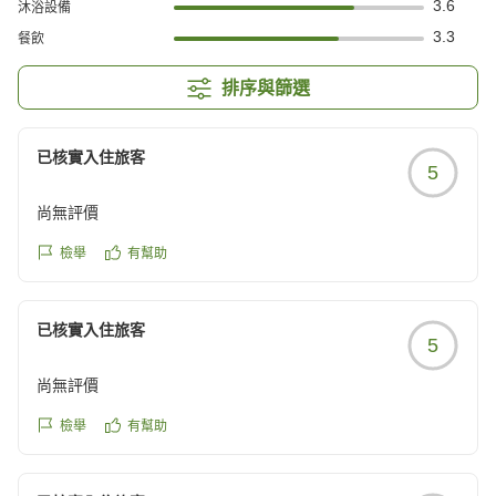
3.6
沐浴設備
3.3
餐飲
排序與篩選
已核實入住旅客
5
尚無評價
檢舉
有幫助
已核實入住旅客
5
尚無評價
檢舉
有幫助