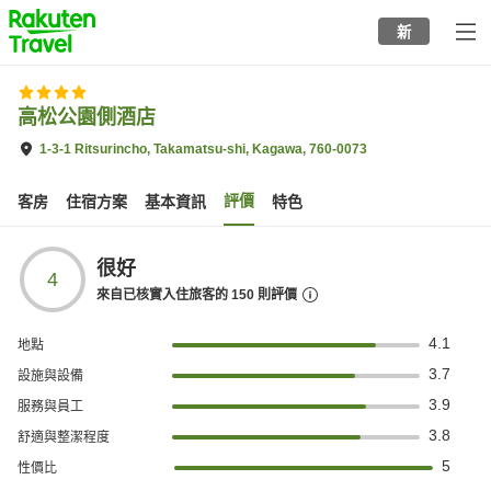
to
新
top
page
高松公園側酒店
1-3-1 Ritsurincho, Takamatsu-shi, Kagawa, 760-0073
評價
客房
住宿方案
基本資訊
特色
很好
4
來自已核實入住旅客的
150
則評價
4.1
地點
3.7
設施與設備
3.9
服務與員工
3.8
舒適與整潔程度
5
性價比