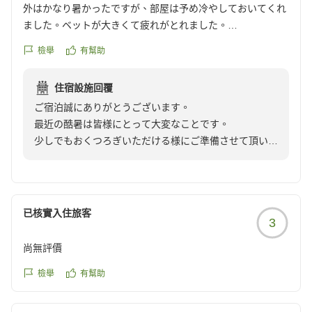
外はかなり暑かったですが、部屋は予め冷やしておいてくれ
ました。ベットが大きくて疲れがとれました。
クチコミの詳細はこちらから
檢舉
有幫助
https://review.travel.rakuten.co.jp/hotel/voice/37424?
reviewId=33123478178197
住宿設施回覆
ご宿泊誠にありがとうございます。
最近の酷暑は皆様にとって大変なことです。
少しでもおくつろぎいただける様にご準備させて頂いて
おります。
次回もスタッフ一同お待ちいたしております。
已核實入住旅客
3
尚無評價
檢舉
有幫助