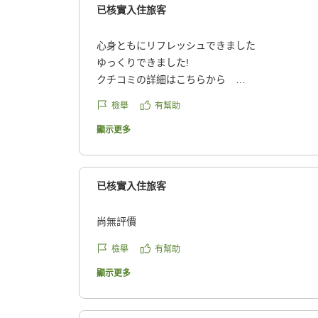
已核實入住旅客
心身ともにリフレッシュできました
ゆっくりできました!
クチコミの詳細はこちらから
https://review.travel.rakuten.co.jp/hotel/voice/75
檢舉
有幫助
reviewId=33123478362539
顯示更多
已核實入住旅客
尚無評價
檢舉
有幫助
顯示更多