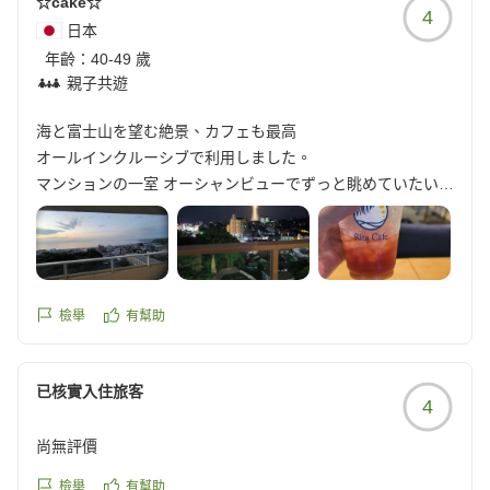
☆cake☆
4
https://review.travel.rakuten.co.jp/hotel/voice/13569?
日本
reviewId=33123478394970
年齡：
40-49 歲
親子共遊
海と富士山を望む絶景、カフェも最高
オールインクルーシブで利用しました。
マンションの一室 オーシャンビューでずっと眺めていたいく
らい。
ちょうど満月の日に宿泊でしたので、月明かりが海面に反射
して「月の道」を作り出すような美しい夜景でした。
反対 玄関側には富士山が見えました。
RiTa Caffe オシャレでとても美味しかったです。
檢舉
有幫助
他の画像やクチコミの詳細はこちらから
https://review.travel.rakuten.co.jp/hotel/voice/13569?
已核實入住旅客
reviewId=33123478389390
4
尚無評價
檢舉
有幫助