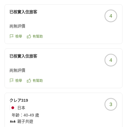
クチコミの詳細はこちらから
https://review.travel.rakuten.co.jp/hotel/voice/13569?
已核實入住旅客
4
reviewId=33123478453986
尚無評價
檢舉
有幫助
已核實入住旅客
4
尚無評價
檢舉
有幫助
クレア319
3
日本
年齡：
40-49 歲
親子共遊