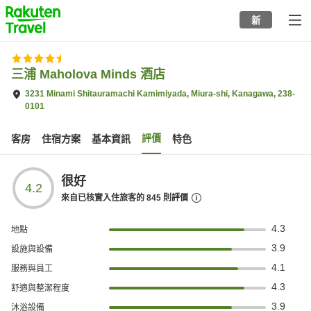
to
新
top
page
三浦 Maholova Minds 酒店
3231 Minami Shitauramachi Kamimiyada, Miura-shi, Kanagawa, 238-
0101
評價
客房
住宿方案
基本資訊
特色
很好
4.2
來自已核實入住旅客的
845
則評價
4.3
地點
3.9
設施與設備
4.1
服務與員工
4.3
舒適與整潔程度
3.9
沐浴設備