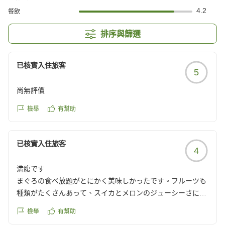
4.2
餐飲
排序與篩選
已核實入住旅客
5
尚無評價
檢舉
有幫助
已核實入住旅客
4
満腹です
まぐろの食べ放題がとにかく美味しかったです。フルーツも
種類がたくさんあって、スイカとメロンのジューシーさに驚
き!全室オーシャンビューとのことで、同じ向きだと思います
檢舉
有幫助
が、海からの日の出がバッチリ見えました。