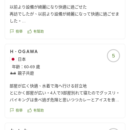
以前より設備が綺麗になり快適に過ごせた
再訪でしたが、以前より設備が綺麗になって快適に過ごせま
した。
クチコミの詳細はこちらから
檢舉
有幫助
https://review.travel.rakuten.co.jp/hotel/voice/13569?
reviewId=33123478395084
Ｈ．ＯＧＡＷＡ
5
日本
年齡：
60-69 歲
親子共遊
部屋が広く快適、水着で海へ行ける好立地
とにかく部屋が広い。4人で3部屋別れて寝たのでグッスリ。
バイキングは食べ過ぎ危険と思いつつカレーとアイスを食べ
てしまう。
檢舉
有幫助
水着で海まで往復できるので海の家のない三浦海岸でも問題
なし。
クチコミの詳細はこちらから