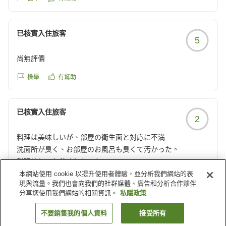
已核實入住旅客
5
尚無評價
檢舉
有幫助
已核實入住旅客
2
料理は美味しいが、部屋の衛生面と対応に不満
洗面所が臭く、お部屋のお風呂も臭くて汚かった。
料理はとても美味しかった。
本網站使用 cookie 以提升使用者體驗，並分析我們網站的表
檢舉
有幫助
現與流量。我們也會向我們的社群媒體、廣告和分析合作夥伴
部屋にハエが出てフロントに電話したが、殺虫剤だけ持って
分享您使用我們網站的相關資訊。
私隱政策
きて対処はしてくれなく不親切と感じた。
クチコミの詳細はこちらから
載入更多結果
不要銷售我的個人資料
接受所有
https://review.travel.rakuten.co.jp/hotel/voice/13569?