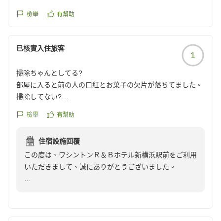
お客様のまたのご来館を、スタッフ一同心よりお待ちし
ております。
檢舉
有幫助
已核實入住旅客
1
掃除ちゃんとしてる?
部屋に入ると前の人の口紅とお菓子の欠片が落ちてました。
掃除してない?
とりあえずフロントに持って行くと、部屋変えますかって言
檢舉
有幫助
われたけど、時間も遅く早く休みたかったので部屋の変更は
しませんでした。
住宿設施回覆
いろんなところに宿泊してますがこんなことは初めてです。
この度は、ワシントンＲ＆Ｂホテル新横浜駅前をご利用
もう利用することはないでしょう。
いただきまして、誠にありがとうございました。
クチコミの詳細はこちらから
https://review.travel.rakuten.co.jp/hotel/voice/18170?
数あるホテルから当館をお選びいただいたにも関わらず
reviewId=33123478136681
ご不快な思いをおかけしましたこと大変申し訳ございま
せん。