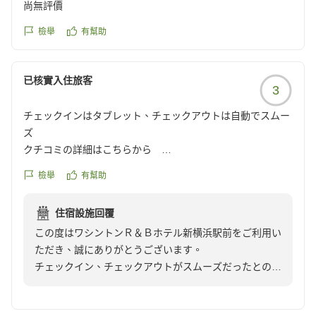
尚無評價
さいませ。
従業員一同お待ちしております。
檢舉
有幫助
已核實入住旅客
3
チェックインはタブレット、チェックアウトは自動でスムー
ズ
クチコミの詳細はこちらから
https://review.travel.rakuten.co.jp/hotel/voice/18170?
檢舉
有幫助
reviewId=33123478257523
住宿設施回覆
この度はワシントンＲ＆Ｂホテル新横浜駅前をご利用い
ただき、誠にありがとうございます。
チェックイン、チェックアウトがスムーズだったとのお
言葉をいただき、大変嬉しく存じます。お客様のお時間
を大切にできるよう、今後も快適なサービスの提供に努