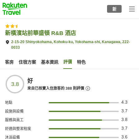
to
新
top
page
新橫濱站前華盛頓 R&B 酒店
2-15-20 Shinyokohama, Kohoku-ku, Yokohama-shi, Kanagawa, 222-
0033
評價
客房
住宿方案
基本資訊
特色
好
3.8
來自已核實入住旅客的
388
則評價
4.3
地點
3.7
設施與設備
3.8
服務與員工
3.7
舒適與整潔程度
3.6
沐浴設備