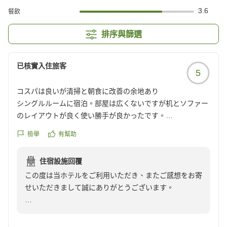
3.6
餐飲
排序與篩選
已核實入住旅客
5
コスパは良いが清掃と朝食に改善の余地あり
シングルルームに宿泊。部屋は広くないですが机とソファー
のレイアウトが良く使い勝手が良かったです。
バスルームのカーテンが少しカビ臭かった事と排水口の汚れ
檢舉
有幫助
が気になりました。ちょっと残念点。
朝食はご飯のおかずがカレーのみ。和食のおかずがあると良
住宿設施回覆
いなと思いました。他にはパン4種、ヨーグルト、シリア
この度は当ホテルをご利用いただき、またご感想をお寄
ル、サラダ、ポテサラがありました。
せいただきまして誠にありがとうございます。
全体的にコスパの良いホテルで満足です。
クチコミの詳細はこちらから
お部屋についてお褒めのお言葉をいただき、ありがとう
https://review.travel.rakuten.co.jp/hotel/voice/18170?
ございます。
reviewId=33123478394231