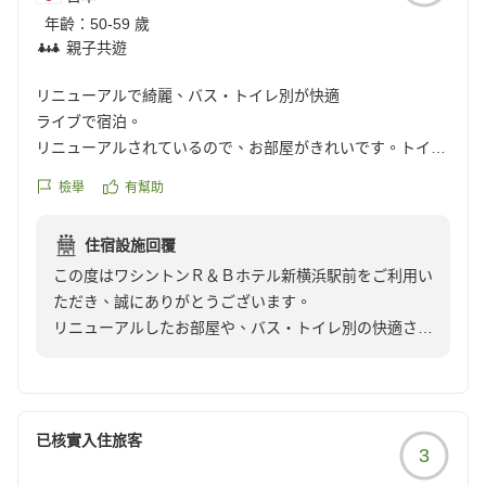
年齡：
50-59 歲
親子共遊
リニューアルで綺麗、バス・トイレ別が快適
ライブで宿泊。
リニューアルされているので、お部屋がきれいです。トイレ
とバスが別なのも良かったです。アメニティもフロント脇か
檢舉
有幫助
ら自分が必要な分を持っていけるので、荷物が少なくて済み
ます。また泊まりたいです。
住宿設施回覆
クチコミの詳細はこちらから
この度はワシントンＲ＆Ｂホテル新横浜駅前をご利用い
https://review.travel.rakuten.co.jp/hotel/voice/18170?
ただき、誠にありがとうございます。
reviewId=33123478296488
リニューアルしたお部屋や、バス・トイレ別の快適さに
ついてお褒めの言葉をいただき、大変嬉しく存じます。
また、アメニティにつきましてもご活用いただけたよう
で何よりでございます。
今後もお客様に快適にお過ごしいただける空間づくりに
已核實入住旅客
3
努めてまいります。
また新横浜へお越しの際は、ぜひ当ホテルをご利用くだ