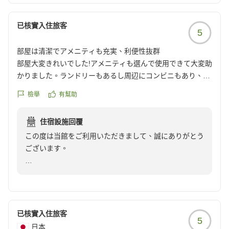
一方で、バスルームのカーテンの臭いや排水口の清掃に
已核實入住旅客
5
つきましては、ご不快な思いをおかけし申し訳ございま
せん。いただいたご指摘を真摯に受け止め、清掃および
部屋は清潔でアメニティも充実、利便性抜群
設備点検を徹底し、より快適な環境づくりに努めてまい
部屋大変きれいでした!アメニティも選んで使用できて大変助
ります。
かりました。ランドリーもあるし周辺にコンビニもあり、利
用しやすいです。またイベント時にはお世話になりたいです
また、朝食につきましても貴重なご意見をありがとうご
檢舉
有幫助
クチコミの詳細はこちらから
ざいます。今後のメニュー改善の参考とさせていただき
https://review.travel.rakuten.co.jp/hotel/voice/18170?
ます。
住宿設施回覆
reviewId=33123478351131
この度は当館をご利用いただきまして、誠にありがとう
これからも皆様にご満足いただけるホテルを目指してま
ございます。
いります。またお近くへお越しの際は、ぜひ当ホテルを
ご利用くださいませ。スタッフ一同、心よりお待ちして
館内施設にご満足いただけてなによりでございました。
おります。
今後とも多くのお客様に感動と満足を与えられるようス
タッフ一同精進して参ります。
お客様のまたのご利用心からお待ち申し上げます。
已核實入住旅客
5
日本