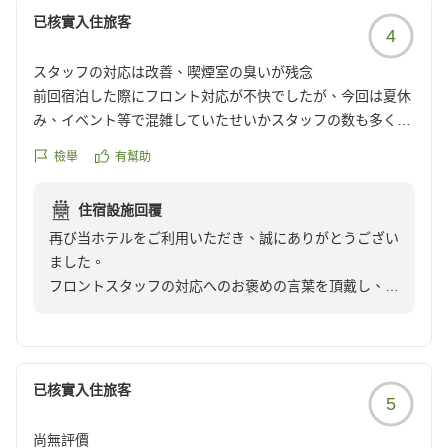
教育、備品・衛生管理の徹底、朝食内容の見直しを直ち
朝食は800円。味のしない色付きのスープ(設定ミスか中身の
已核實入住旅客
4
に行ってまいります。なお、階段の利用制限は防犯上の
補充が出来ていない)、内容はパン3〜4種、レタス、ビーン
理由によるものですが、混雑緩和に向けた運用面の工夫
ズサラダ、ポテトサラダ、ゆで卵、カレー。あとはシリアル
スタッフの対応は改善、喫煙室の臭いが残念
にも努めてまいります。
とヨーグルト。
前回宿泊した際にフロント対応が不快でしたが、今回は夏休
貴重なご意見をお寄せいただきましたことに感謝申し上
すぐ隣のコンビニのほうがおすすめ。
み、イベント等で混雑していたせいかスタッフの数も多くと
げますとともに、またのご利用を心よりお待ちしており
ても的確、スムーズに対応されて感じも良くて大変良かった
ます。
檢舉
有幫助
部屋は狭いが壁は割と厚めで音はそこまで気にならない。ラ
です。ただ、お部屋を喫煙室で間違えて予約してしまった自
ンドリーは4台あるので待つことなく洗濯できるが、両替は
分のミスですが、お部屋がとてもタバコ臭くて、ハンガーラ
自販機が釣り銭切れだと違う階のフロントに行く必要がある
住宿設施回覆
ックに吊るした洋服がタバコ臭なってしまったのが残念でし
ので若干手間。
再び当ホテルをご利用いただき、誠にありがとうござい
た。
ました。
エレベーターが2台しかなく2階以上はセキュリティの都合で
フロントスタッフの対応へのお褒めの言葉を頂戴し、大
クチコミの詳細はこちらから
階段が使えない為、急いでいる時や朝の混む時間には不便。
変光栄に存じます。
https://review.travel.rakuten.co.jp/hotel/voice/18170?
クチコミの詳細はこちらから
一方で、喫煙室のタバコ臭によりご不快な思いをさせて
reviewId=33123478169213
https://review.travel.rakuten.co.jp/hotel/voice/18170?
しまい大変心苦しく思っております。
reviewId=33123478171485
事前にお知らせいただけましたら、可能な限り禁煙室へ
已核實入住旅客
5
の変更や強力な脱臭対応を承っておりますので、次回お
困りの際はぜひお気軽にフロントへご相談ください。
尚無評價