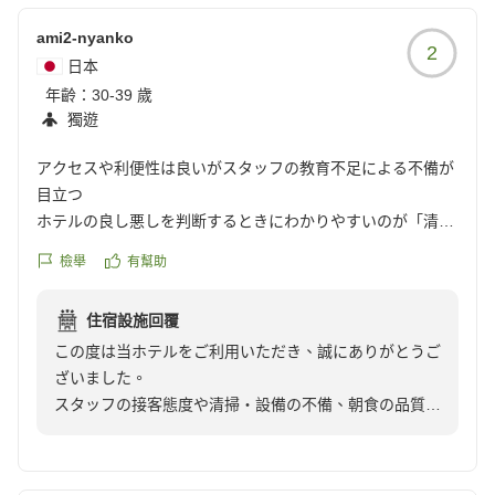
めてまいります。
またのご来館を心よりお待ち申し上げます。
ami2-nyanko
2
日本
年齡：
30-39 歲
獨遊
アクセスや利便性は良いがスタッフの教育不足による不備が
目立つ
ホテルの良し悪しを判断するときにわかりやすいのが「清掃
スタッフの質」
檢舉
有幫助
良いホテルは必ず清掃員が明るく挨拶するように教育されて
いるが、こちらの清掃員は客とすれ違っても挨拶しない人が
住宿設施回覆
殆ど。挨拶したのは清掃員の責任者らしき男性と、外国籍の
この度は当ホテルをご利用いただき、誠にありがとうご
女性一人だけ。連泊で10人以上のスタッフとすれ違ったが目
ざいました。
も合わせない、待機中にフロアでスマホを触る人ばかりで驚
スタッフの接客態度や清掃・設備の不備、朝食の品質に
いた。案の定、館内で行き届いてないと感じる部分が多かっ
つきまして、ご不快な思いをさせてしまい大変申し訳ご
た(朝食会場の手洗い場に手拭きの紙があるのに近くにゴミ
ざいませんでした。
箱がない、部屋のタオルの臭いがキツすぎる等)
いただきましたご意見を真摯に受け止め、スタッフの再