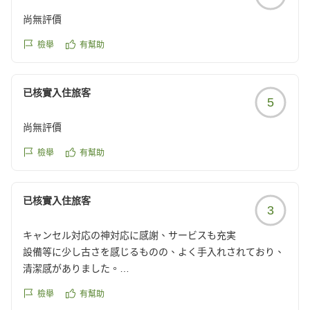
尚無評價
檢舉
有幫助
已核實入住旅客
5
尚無評價
檢舉
有幫助
已核實入住旅客
3
キャンセル対応の神対応に感謝、サービスも充実
設備等に少し古さを感じるものの、よく手入れされており、
清潔感がありました。
檢舉
有幫助
湯上がりどころのアイスキャンディーや、ところてんのサー