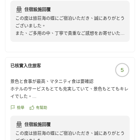
ビス、喫茶スペースのフリードリンクのサービス、駅までの
住宿設施回覆
送迎サービスは嬉しかったです。
この度は旅荘海の蝶にご宿泊いただき、誠にありがとう
ございました。
夕食については、お刺身などは美味しかったのですが、お料
また、ご多用の中、丁寧で貴重なご感想をお寄せいただ
理の味付に関してはあと一歩洗練されていない印象、という
きましたこと、心より御礼申し上げます。
のが正直な感想でした(辛口ですみません、普通に美味しく
はあるのですが、もうひとこえ欲しいといった感じです)。
まずは、先日の電車運休という突然の災難の中、改めて
翌週にご予約をいただき、当館まで足を運んでいただき
朝食もカジュアルな感じで、半分ビュッフェの形式でした。
已核實入住旅客
5
ましたことに深く感謝申し上げます。
食べたい量を自分で調整できるのは、ありがたかったです。
電話応対につきましてお役に立てたのであれば何よりで
景色と食事が最高、マタニティ食は要確認
ございます。
昨今はインバウンド需要のせいか場所を問わず軒並みホテル
ホテルのサービスもとても充実していて、景色もとてもキレ
無事にお越しいただき、お客様をお迎えできましたこと
価格は上がっており、また、1人旅だったのでどうしても割
イでした。
をスタッフ一同大変嬉しく思っておりました。
高になることは承知しておりますが、満足度に対して価格は
ご飯も最高で、伊勢海老、鮑、松阪牛がすべて堪能できるメ
檢舉
有幫助
少し高めに感じてしまいました。
ニューにも感激しました。
一方で、夕食のお味付けや価格面に対するご満足度につ
(ただ、事前にマタニティ用の食事メニューに変更をお願い
きまして、貴重なご意見・ご感想を頂戴し誠にありがと
ただ、当初泊まる予定だった日、近鉄電車の運休(土砂崩れ)
住宿設施回覆
していましたが、加熱の面で少し不安の残るメニューとなっ
うございます。いただいたご意見を受け止め、より価格
により伊勢へ向かう事ができず、当日キャンセルとなってし
この度は旅荘海の蝶にご宿泊いただき、誠にありがとう
ており、食べられない品が2つほどあったので、同じような
以上の価値や感動をお届けできるよう、全体の品質向上
まったのですが、電話連絡した際に「自然災害なので」と、