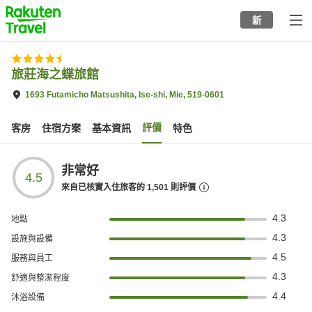
to
新
top
page
旅莊海之蝶旅館
1693 Futamicho Matsushita, Ise-shi, Mie, 519-0601
評價
客房
住宿方案
基本資訊
特色
非常好
4.5
來自已核實入住旅客的
1,501
則評價
4.3
地點
4.3
設施與設備
4.5
服務與員工
4.3
舒適與整潔程度
4.4
沐浴設備