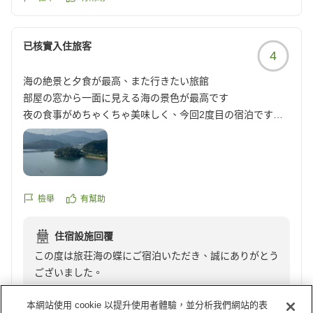
已核實入住旅客
4
海の絶景と夕食が最高、また行きたい旅館
部屋の窓から一面に見える海の景色が最高です
夜の食事がめちゃくちゃ美味しく、今回2度目の宿泊ですが
夜の食事の良さが決めてになりました
ただ、朝食が夜の食事と比較すると残念な内容だと思いま
す。
総合的に又、行きたい旅館だと思いました。
他の画像やクチコミの詳細はこちらから
檢舉
有幫助
https://review.travel.rakuten.co.jp/hotel/voice/40332?
reviewId=33123478140835
住宿設施回覆
この度は旅荘海の蝶にご宿泊いただき、誠にありがとう
ございました。
また、ご多用の中、貴重なクチコミをお寄せいただきま
本網站使用 cookie 以提升使用者體驗，並分析我們網站的表
したこと、心より御礼申し上げます。