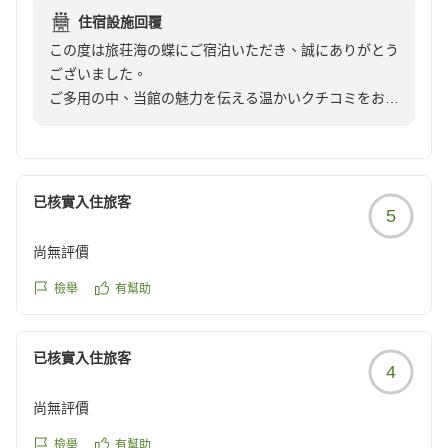
住宿設施回覆
ご無理なさらずお身体を大切になさってくださいませ。
この度は旅荘海の蝶にご宿泊いただき、誠にありがとう
元気なお子様のご誕生を心よりお祈り申し上げますとと
ございました。
もに、またお会いできます日をスタッフ一同楽しみにお
ご多用の中、当館の魅力を伝える温かいクチコミをお寄
待ち申し上げております。
せいただきましたこと、心より御礼申し上げます。
ロビーや露天からの海の絶景に「感動した」とのお言葉
を頂戴し、大変光栄に存じます。
已核實入住旅客
5
時間とともに表情を変える海の景色は、当館が誇る魅力
の一つでございますので、心ゆくまでご堪能いただけて
尚無評價
何よりでございます。
檢舉
有幫助
また、湯上がりの「ところてん」や「伊勢うどん」とい
ったおもてなしサービスにつきましてもお喜びいただけ
已核實入住旅客
たようで、大変嬉しく拝読いたしました。
4
季節によって変わる海の景色と心温まるおもてなしをご
尚無評價
用意し、またのお越しをスタッフ一同心よりお待ち申し
上げております。
檢舉
有幫助