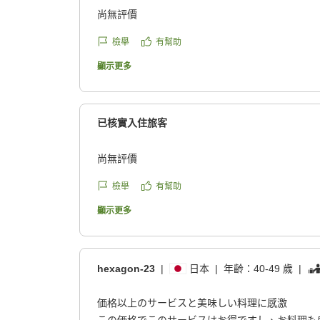
尚無評價
檢舉
有幫助
顯示更多
已核實入住旅客
尚無評價
檢舉
有幫助
顯示更多
hexagon-23
|
日本
|
年齡：
40-49 歲
|
価格以上のサービスと美味しい料理に感激