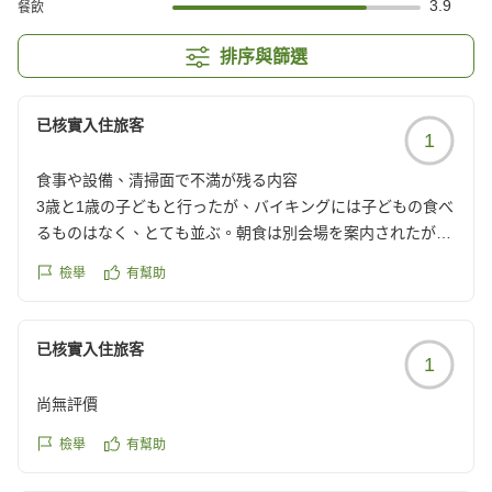
3.9
餐飲
排序與篩選
已核實入住旅客
1
食事や設備、清掃面で不満が残る内容
3歳と1歳の子どもと行ったが、バイキングには子どもの食べ
るものはなく、とても並ぶ。朝食は別会場を案内されたが、
本会場にある美味しそうなメニューはなく、無くなった物の
檢舉
有幫助
補充もされない。白米が無くなったホテルは初めてだった。
移動のエレベーターは全然来ないし、順番待ちしていても平
気で抜いて行かれた。
已核實入住旅客
1
1階のキッズスペースは掃除してあるのかと思うくらい床が
汚い。お風呂は子ども用のベビーソープ等は全くない。
尚無評價
もう二度と行くことはない。
クチコミの詳細はこちらから
檢舉
有幫助
https://review.travel.rakuten.co.jp/hotel/voice/13971?