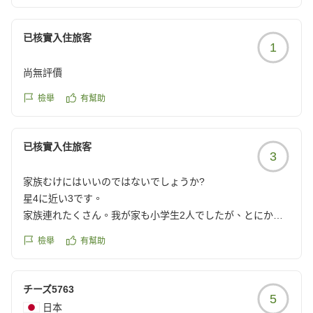
https://review.travel.rakuten.co.jp/hotel/voice/13971?
reviewId=33123478541649
已核實入住旅客
1
尚無評價
檢舉
有幫助
已核實入住旅客
3
家族むけにはいいのではないでしょうか?
星4に近い3です。
家族連れたくさん。我が家も小学生2人でしたが、とにかく
人がたくさん、ゆっくり過ごすという感じではないです。
檢舉
有幫助
いろいろと並ぶことをとにかく覚悟で行かれてください。
プールは、サンダルで入ってる人いてびっくり!
水は濁ってます。
チーズ5763
5
ごはんは、混雑でしたが落ち着く時間もあるのでまぁそれな
日本