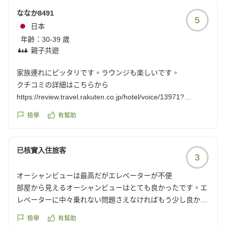
reviewId=33123478547729
ななか8491
5
日本
年齡：
30-39 歲
親子共遊
家族連れにピッタリです。ラウンジも楽しいです。
クチコミの詳細はこちらから
https://review.travel.rakuten.co.jp/hotel/voice/13971?
reviewId=33123478542332
檢舉
有幫助
已核實入住旅客
3
オーシャンビューは最高だがエレベーターが不便
部屋から見えるオーシャンビューはとても良かったです。エ
レベーターに中々乗れない問題さえなければもう少し良かっ
たです。
檢舉
有幫助
クチコミの詳細はこちらから