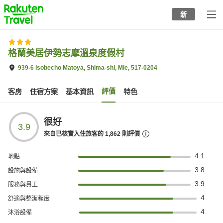
to
新
top
page
格蘭美居伊勢志摩溫泉度假村
939-6 Isobecho Matoya, Shima-shi, Mie, 517-0204
評價
客房
住宿方案
基本資訊
特色
很好
3.9
來自已核實入住旅客的
1,862
則評價
4.1
地點
3.8
設施與設備
3.9
服務與員工
4
舒適與整潔程度
4
沐浴設備