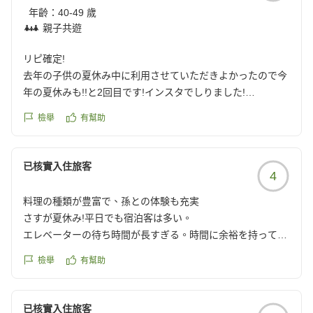
りに満足。
年齡：
40-49 歲
席もたくさん用意はされてます。
親子共遊
ラウンジも常に混雑ですが、利用できないほどではなかった
です。楽しませてもらいました。
リピ確定!
フロントでの案内は最小限。紙を渡されて、ご自身でという
去年の子供の夏休み中に利用させていただきよかったので今
スタイル。
年の夏休みも!!と2回目です!インスタでしりました!
丁寧という印象はなかったです。
少し距離はありましたが、この金額で内容が充実して料理も
檢舉
有幫助
子供達も大興奮!プール、ラウンジ利用、利用してませんがお
あとは、チェックアウトの日(今日です)入り口でたところの
風呂上がりに雪見だいふくがあったり、とてもよかったです!
天井?が抜けて、かなり大きなタイルなのかコンクリートが
ありがとうございました!
已核實入住旅客
落ちてました。
4
クチコミの詳細はこちらから
見つけたときに何も対策されてなかったし、前日にはなかっ
https://review.travel.rakuten.co.jp/hotel/voice/13971?
料理の種類が豊富で、孫との体験も充実
たので夜から朝方に落ちたのかな?
reviewId=33123478520085
さすが夏休み!平日でも宿泊客は多い。
フロントの人にすぐ伝えて、ちゃんと外まで来てもらってか
エレベーターの待ち時間が長すぎる。時間に余裕を持って行
ら帰ってきましたが今はどうなっているのだろうか気になり
動が必要。
ます。
檢舉
有幫助
大浴場の洗い場少ない、ドライヤー少ない、コインランドリ
人が怪我しなくてよかった!と思うレベルです。
ー少ない、現場に並んで順番待ちしないといけないのを改善
どうかちゃんと対策されてますように。
されると助かる。
已核實入住旅客