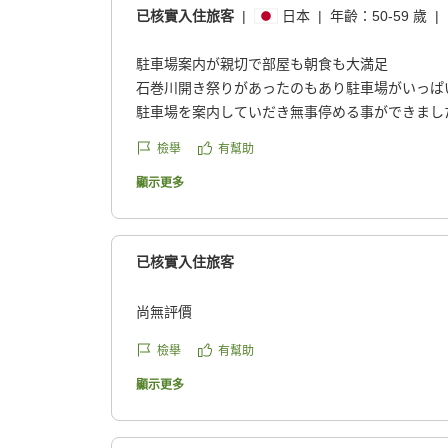
已核實入住旅客
|
日本
|
年齡：
50-59 歲
|
駐車場案内が親切で部屋も朝食も大満足
石巻川開き祭りがあったのもあり駐車場がいっぱ
駐車場を案内していだき無事停める事ができまし
お部屋もお風呂もキレイでした
檢舉
有幫助
朝食も満足。またこちら方面に行くときはお世話
クチコミの詳細はこちらから
顯示更多
https://review.travel.rakuten.co.jp/hotel/voice/14
reviewId=33123478368052
已核實入住旅客
尚無評價
檢舉
有幫助
顯示更多