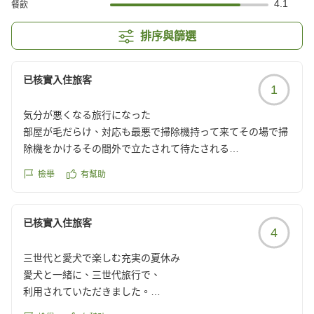
4.1
餐飲
排序與篩選
已核實入住旅客
1
気分が悪くなる旅行になった
部屋が毛だらけ、対応も最悪で掃除機持って来てその場で掃
除機をかけるその間外で立たされて待たされる
まだ靴下は毛だらけになる
檢舉
有幫助
支配人は部屋に土足で入る始末
こんな対応の悪いところは初めてです
せっかくの旅行が台無しでした
已核實入住旅客
4
クチコミの詳細はこちらから
https://review.travel.rakuten.co.jp/hotel/voice/7174?
三世代と愛犬で楽しむ充実の夏休み
reviewId=33123478616893
愛犬と一緒に、三世代旅行で、
利用されていただきました。
いつもは、みんな同じ部屋の所を利用したりしていました