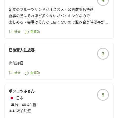
った事ですね。
朝のバイキングでは、
途中には、牧場とかもあり、夏でもとても涼しくて、また来
フルーツサンドがとてもボリューミーで美味しかったです。
朝食のフルーツサンドがオススメ、公園散歩も快適
たいねと話しておりましたので、機会がありましたら、また
食事の品はそれほど多くないがバイキングなので
利用をさせていただきたいと思います。
お風呂や部屋など、
楽しめる。会場はそんなに広くないので混み合う時間帯があ
他の画像やクチコミの詳細はこちらから
もう少し掃除がゆきとどいたらありがたかったです。
る。朝食のフルーツサンドは一度ご賞味あれ!
https://review.travel.rakuten.co.jp/hotel/voice/7174?
檢舉
有幫助
建物は古さを感じる...昔のリゾートホテル。敷地内に公園が
reviewId=33123478557033
ありがとうございました!
あり散歩が出来るので良かった。気候も良く居心地は良かっ
クチコミの詳細はこちらから
た。
已核實入住旅客
3
https://review.travel.rakuten.co.jp/hotel/voice/7174?
クチコミの詳細はこちらから
reviewId=33123478533305
https://review.travel.rakuten.co.jp/hotel/voice/7174?
尚無評價
reviewId=33123478452810
檢舉
有幫助
ポンコツふぁん
5
日本
年齡：
40-49 歲
親子共遊