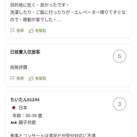
目的地に近く、良かったです。
洗濯したり、ご飯に行ったりが、エレベーター降りてすぐな
ので、移動が楽でした。
クチコミの詳細はこちらから
檢舉
有幫助
https://review.travel.rakuten.co.jp/hotel/voice/7174?
reviewId=33123478322493
已核實入住旅客
5
尚無評價
檢舉
有幫助
ちいたん51244
3
日本
年齡：
30-39 歲
親子共遊
食事とコンサートは満足だが受付対応に不満