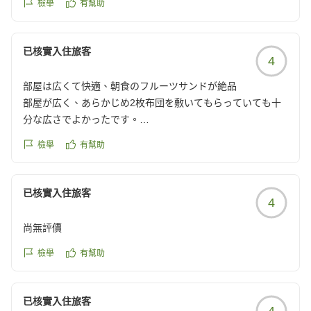
檢舉
有幫助
が、今回は、私夫息子は、愛犬と泊まれるドックルームコネ
クトへ、娘夫婦孫達は、和洋室と、別々の部屋を予約しまし
た。
已核實入住旅客
4
ホテルの外観は、古い感じでしたが、
どちらも部屋も綺麗で、過ごしやすかったです。
部屋は広くて快適、朝食のフルーツサンドが絶品
チェックイン前にプールの利用をしました。
部屋が広く、あらかじめ2枚布団を敷いてもらっていても十
孫達はとても楽しそうにはしゃいでいて、
分な広さでよかったです。
プールサイドにサウナもあり、息子はサウナとプールを行き
来して楽しんでいました。
檢舉
有幫助
チェックインが17:30頃になりそうだったので、
夕飯、朝食については、共に、広い席に座らせていただきあ
16:30頃電話したところ、
りがとうございました。
夕飯は19:45の枠しか空いていないと言われ、驚きました。
已核實入住旅客
ホテルの方の配慮に感謝致します。
4
あらかじめホテルに夕飯の時間を確認しておけばよかったで
共にバイキングで、品数も多くはないものの、とても満足の
す。
できる内容で、どれもみんな美味しかったです。
尚無評價
朝のフルーツサンドは有名な様で、孫達も大喜びして食べて
食事中の席札を出しておいたのですが、
檢舉
有幫助
いました。
席を外したら外国の方のスタッフにお皿や子ども薬を溶かし
大浴場もとてもいい温度で、ゆっくり利用が出来たので良か
たコップが片付けられていて、ちょっと驚きました。
ったです。一つ残念なところは、鍵付きのロッカーではなか
已核實入住旅客
4