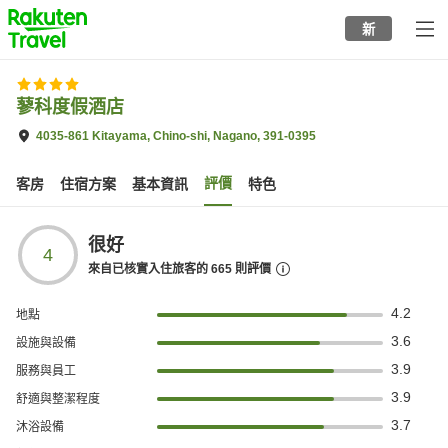
to
新
top
page
蓼科度假酒店
4035-861 Kitayama, Chino-shi, Nagano, 391-0395
評價
客房
住宿方案
基本資訊
特色
很好
4
來自已核實入住旅客的
665
則評價
4.2
地點
3.6
設施與設備
3.9
服務與員工
3.9
舒適與整潔程度
3.7
沐浴設備