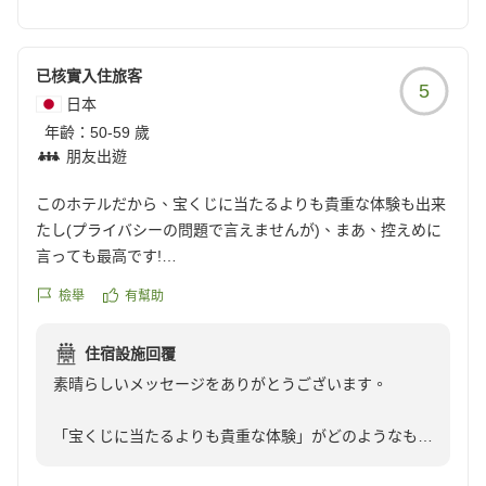
奥志賀ならではの雪質やコースをお楽しみいただけたご
様子で、大変嬉しく拝読いたしました。
已核實入住旅客
5
一方で、焼額山エリアへのアクセスにつきましては、ご
日本
不便をおかけし申し訳ございませんでした。
年齡：
50-59 歲
朋友出遊
そのような中で、客室やお食事に関してお褒めの言葉を
いただき、スタッフ一同大変励みになっております。
このホテルだから、宝くじに当たるよりも貴重な体験も出来
たし(プライバシーの問題で言えませんが)、まあ、控えめに
これからも、大自然の素晴らしいロケーションにふさわ
言っても最高です!
しい、最高の滞在とお食事をご提供できるよう、サービ
クチコミの詳細はこちらから
檢舉
有幫助
スの向上に努めてまいります。
https://review.travel.rakuten.co.jp/hotel/voice/80671?
reviewId=33123477631251
ホテルグランフェニックス奥志賀
住宿設施回覆
素晴らしいメッセージをありがとうございます。
「宝くじに当たるよりも貴重な体験」がどのようなもの
だったのか、スタッフ一同あれこれと想像を膨らませな