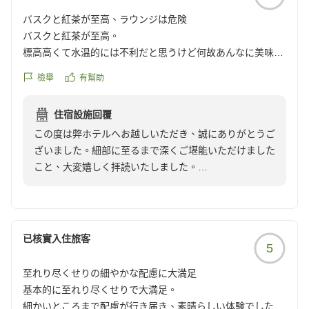
これからも変わらぬ「リラックス」と、お越しいただく
バスクと紅茶が至高、ラウンジは危険
たびの新鮮な「発見」をお届けできるよう、スタッフ一
バスクと紅茶が至高。
同精進してまいります。
標高高くて水温的には不利だと思うけど何故あんなに美味い
のか?
ホテルグランフェニックス奥志賀
檢舉
有幫助
ラウンジのソファーに座ると堕落人間を作り出し、立ち上が
住宿設施回覆
れなくなる罠(笑)。
この度は弊ホテルへお越しいただき、誠にありがとうご
ざいました。細部に至るまで深くご堪能いただけました
ブイヤベースのリゾット、米の炊き具合が絶妙。
こと、大変嬉しく拝読いたしました。
ランチはパスタ一択。ディナーの細麺も美味い。
朝のオムレツはチーズを限界まで入れてもらおう。
ラウンジでの心地よいお時間や、地下サウナ・バケツシ
ジュースは何も言わなくても氷なしで最後まで濃いのを楽し
ャワーでのひとときが、日常を忘れるリフレッシュとな
める。
ったのであれば幸いでございます。
已核實入住旅客
5
また、バスクチーズケーキ、パスタやリゾットの炊き加
地下の方のサウナ、最上段は上級者専用(汗)。
減にまで、お褒めいただき重ねて感謝申し上げます。
バケツシャワー最高。
至れり尽くせりの細やかな配慮に大満足
風呂のシャワーの水圧、文句なし。
基本的に至れり尽くせりで大満足。
細かいところまで配慮が行き届き、素晴らしい体験でした。