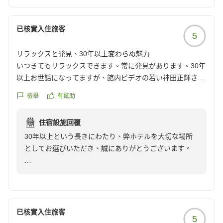
がら、大変嬉しく拝読いたしました。
「控えめに言っても最高！」とのお言葉、これ以上の褒
已核實入住旅客
5
め言葉はございません。
リラックスと発見、30年以上変わらぬ魅力
次回お越しいただいた際にも、さらに素敵な時間をお届
いつきてもリラックスできます。常に発見があります。30年
けできるよう、スタッフ一同笑顔でお待ちしておりま
以上お世話になってますが、館内ビデオの若い神田正輝さん
す。
はいつまでも出てほしいです。
ホテルグランフェニックス奥志賀
檢舉
有幫助
他の画像やクチコミの詳細はこちらから
https://review.travel.rakuten.co.jp/hotel/voice/80671?
住宿設施回覆
reviewId=33123477498422
30年以上という長きにわたり、弊ホテルを大切な場所
としてお選びいただき、誠にありがとうございます。
「いつ来てもリラックスでき、常に発見がある」とい
う、私どもにとってこれ以上ない最高の褒め言葉を頂戴
し、深く感激しております。
已核實入住旅客
5