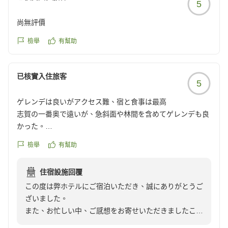
5
尚無評價
檢舉
有幫助
已核實入住旅客
5
ゲレンデは良いがアクセス難、宿と食事は最高
志賀の一番奥で遠いが、急斜面や林間を含めてゲレンデも良
かった。
ただヤケビタイへのアクセスが今ひとつ。リフトかケーブル
檢舉
有幫助
が欲しい。
宿は広くベランダも満足。食事もレベルがかなり高い。
住宿設施回覆
この度は弊ホテルにご宿泊いただき、誠にありがとうご
クチコミの詳細はこちらから
ざいました。
https://review.travel.rakuten.co.jp/hotel/voice/80671?
また、お忙しい中、ご感想をお寄せいただきましたこ
reviewId=33123477684995
と、重ねて御礼申し上げます。