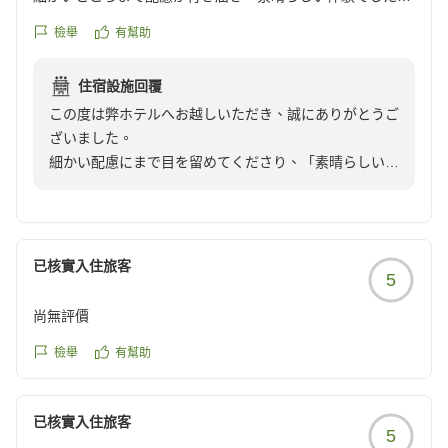
次回もまた「最高の滞在」をご用意して、お帰りを心よ
12時ギリギリまで滞在を満喫すべし。
なお、年を取って小食になっていたので、お食事軽めのプラ
りお待ち申し上げております。
檢舉
有幫助
いや、チェックアウト後にもラウンジでだな。。。
ンを選択しましたが十分な質と量でした。朝食は洋食のバイ
クチコミの詳細はこちらから
キングも良いですが、和定食も魅力的でした。
ホテルグランフェニックス奥志賀
https://review.travel.rakuten.co.jp/hotel/voice/80671?
住宿設施回覆
春の平日で、雪が少なめだったためか宿泊される方も少なめ
reviewId=33123477455577
この度は弊ホテルへお越しいただき、誠にありがとうご
で、毎日露天は独占状態でした。
ざいました。
他の画像やクチコミの詳細はこちらから
細かい配慮にまで目を留めてくださり、「素晴らしい体
https://review.travel.rakuten.co.jp/hotel/voice/80671?
験だった」とおっしゃっていただけたこと、私どもにと
reviewId=33123477389216
って何よりの励みになります。
今回のご宿泊が十分にお楽しみいただけたようで安心い
已核實入住旅客
5
たしました。
尚無評價
四季折々で全く異なる美しい景色の奥志賀高原で、また
檢舉
有幫助
のお帰りをスタッフ一同、心よりお待ち申し上げており
ます。
已核實入住旅客
5