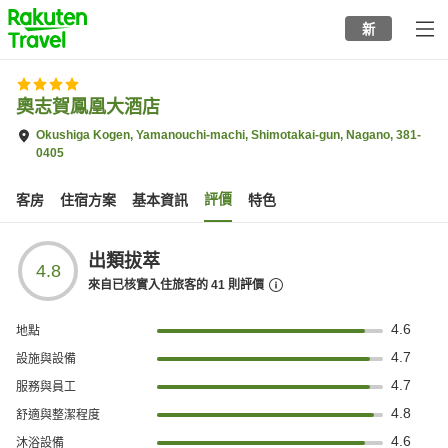
to
新
top
page
奧志賀鳳凰大酒店
Okushiga Kogen, Yamanouchi-machi, Shimotakai-gun, Nagano, 381-
0405
評價
客房
住宿方案
基本資訊
特色
出類拔萃
4.8
來自已核實入住旅客的
41
則評價
4.6
地點
4.7
設施與設備
4.7
服務與員工
4.8
舒適與整潔程度
4.6
沐浴設備