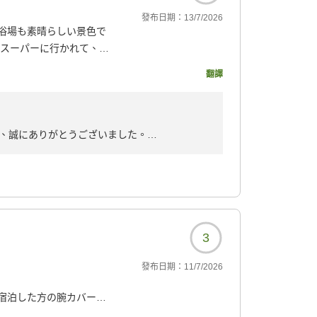
發布日期：
13/7/2026
浴場も素晴らしい景色で
やスーパーに行かれて、福
かったです
翻譯
738?
、誠にありがとうございました。
りお過ごしいただけたとのこと、大変光栄に思
ただき、大変嬉しく拝読いたしました。当ホテ
ポットにも近い立地となっておりますので、五
何よりでございます。
めいただき、調理スタッフも大変喜んでおりま
3
ービス向上に努めてまいります。
發布日期：
11/7/2026
ち寄りくださいませ。
宿泊した方の腕カバーが
その旨、伝えましたが、