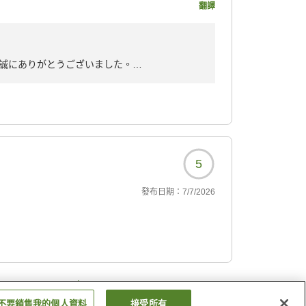
翻譯
た。残念でした。このよ
738?
誠にありがとうございました。
ただきましたことに心より御礼申し上げます。
」とのお言葉を頂戴し、大変嬉しく拝見いたし
様のお忘れ物が残っていたこと、ならびにチェ
、ご不快な思いを与えてしまいましたことを、
5
きところ、配慮に欠ける対応となってしまい誠
發布日期：
7/7/2026
い対応であり、私どもの指導不足を痛感してお
当スタッフへの接客指導を徹底するとともに、
、再発防止に努めてまいります。
にありがとうございました。
ましたら挽回の機会を賜れますよう、スタッフ
…
3
13
不要銷售我的個人資料
接受所有