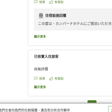
檢舉
有幫助
何の謝りもなく、その対応には、ビックリしまし
うな事は、普通あり得ない事ですよね。
住宿設施回覆
クチコミの詳細はこちらから
https://review.travel.rakuten.co.jp/hotel/voice/39
この度は、カンパーナホテルにご宿泊いただき
reviewId=33123478079037
また、大雨でお足元の悪い中、当館をお選びい
お食事につきまして「美味しくいただきました
顯示更多
ました。
しかしながら、客室清掃の不備により前のお客
ックアウト時のスタッフの不適切な対応により
已核實入住旅客
深くお詫び申し上げます。
本来であれば、その場でお詫びを申し上げるべ
尚無評價
に申し訳ございませんでした。あってはならな
ります。
檢舉
有幫助
頂戴いたしましたご意見を真摯に受け止め、該
顯示更多
客室清掃および最終確認の体制を今一度見直し
お忙しい中、貴重なご意見をお寄せいただき誠
甚だ勝手ではございますが、また機会がござい
1
2
一同心よりお待ち申し上げております。
量。我們也會向我們的社群媒體、廣告和分析合作夥伴