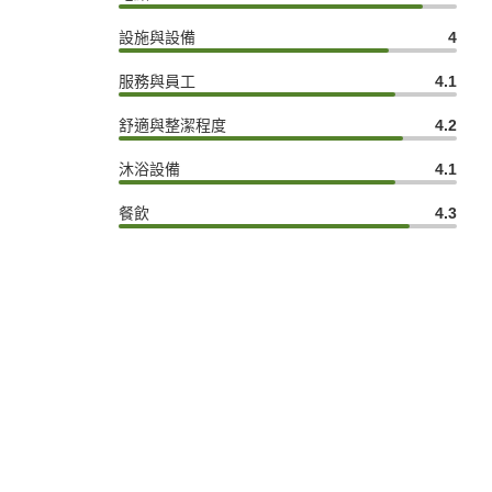
設施與設備
4
服務與員工
4.1
舒適與整潔程度
4.2
沐浴設備
4.1
餐飲
4.3