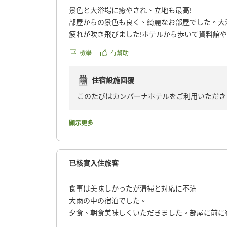
景色と大浴場に癒やされ、立地も最高!
部屋からの景色も良く、綺麗なお部屋でした。大
疲れが吹き飛びました!ホテルから歩いて資料館
江港も近く本当に大満足でした。ごはんも美味し
檢舉
有幫助
他の画像やクチコミの詳細はこちらから
https://review.travel.rakuten.co.jp/hotel/voice/39
住宿設施回覆
reviewId=33123478099968
このたびはカンパーナホテルをご利用いただき
お部屋や大浴場からの景色とともに、ごゆっく
います。「疲れが吹き飛んだ」とのお言葉をい
顯示更多
ルは福江港や近隣の観光スポット・お買い物ス
島観光の拠点として快適にお過ごしいただけて
お食事につきましても「美味しかった」とお褒
已核實入住旅客
す。
今後も皆様にご満足頂けるよう、より一層のサ
食事は美味しかったが清掃と対応に不満
また五島にお越しの際は、ぜひ当ホテルへお立
大雨の中の宿泊でした。
夕食、朝食美味しくいただきました。部屋に前に
カンパーナホテル 総支配人
ベットの下にあったので、チェックアウトの際に