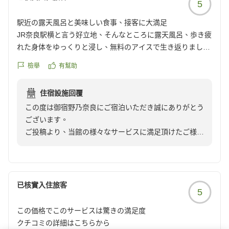
5
末筆ではございますが、お忙しいところご投稿いただき
駅近の露天風呂と美味しい食事、接客に大満足
ありがとうございました。暑い日が続きますが、お気を
JR奈良駅横と言う好立地、そんなところに露天風呂、歩き疲
付けてお過ごしくださいませ。またのご来館をスタッフ
れた身体をゆっくりと浸し、無料のアイスで生き返りまし
一同お待ちしております。
た。
檢舉
有幫助
夜は、美味しいラーメンがあり、朝食は、ご当地の柿の葉寿
天然温泉吉野桜の湯 御宿野乃奈良
司やおそうめんの他、美味しいものばかりでした。
フロント 上田
住宿設施回覆
なんといっても従業員の方々の明るい挨拶とお声かけやキビ
この度は御宿野乃奈良にご宿泊いただき誠にありがとう
キビとした動き、脱衣所もこまめに清掃に来てくれていまし
ございます。
た。
ご投稿より、当館の様々なサービスに満足頂けたご様子
ほぼ100点なのですがインバウンドの方が多いのでお風呂の
が伺え、大変嬉しく存じます。
マナー(サウナのマットを水風呂に入れて洗う、子供が露天
また朝食に関しましては、私共が特に注力している箇所
風呂と内風呂を走り回る)などホテル側の落ち度ではないの
でございまして、ご満足頂けたご様子で安堵いたしまし
ですが気になりました。
た。
他の画像やクチコミの詳細はこちらから
已核實入住旅客
5
https://review.travel.rakuten.co.jp/hotel/voice/164657?
しかしながら、大浴場ご利用の際はご不快の念をお掛け
reviewId=33123478395672
この価格でこのサービスは驚きの満足度
いたしまして、大変申し訳ございませんでした。
クチコミの詳細はこちらから