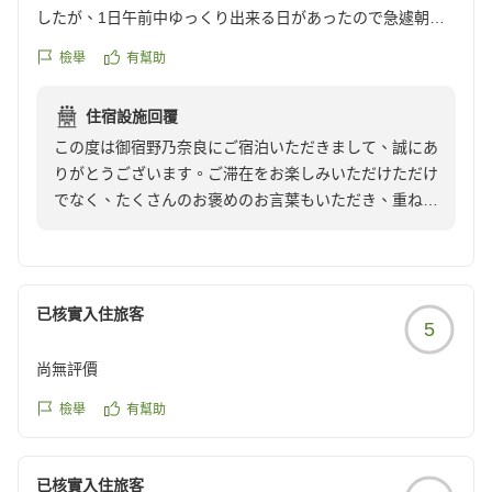
したが、1日午前中ゆっくり出来る日があったので急遽朝食
検討いただければ幸いです。
利用をしました。種類が豊富で、どれも食べたいくらいでし
檢舉
有幫助
たが、海鮮丼はどうしても絶対食べたかったので、酢飯を小
御宿野乃奈良
盛りにしていただきました。
フロント
住宿設施回覆
熱々の茶碗蒸しや、アサリの味噌汁も美味しかったです。も
小林
この度は御宿野乃奈良にご宿泊いただきまして、誠にあ
っと食べたかったけど、またの機会にとっておきます。
りがとうございます。ご滞在をお楽しみいただけただけ
夜鳴きそばも、夜食べるには丁度良く美味しくちょうだいし
でなく、たくさんのお褒めのお言葉もいただき、重ねて
ました。
御礼申し上げます。文句なしとのお言葉もいただき、大
乾燥機は有料ですが、洗濯機は無料でしたので、毎日利用し
変安堵しております。
て洗濯するものを持って帰ることはありませんでした。
エレベーターも3台あり、待つストレスを感じる事もなかっ
ご朝食におきましては、柿の葉寿司などのご当地メニュ
たし、欠点を見つけるのが難しいほど文句なしのお宿でし
已核實入住旅客
5
ーをはじめ豊富な品揃えをご用意しております。ご堪能
た。
いただけたご様子が伺え、何よりでございます。季節ご
また利用したいです。
尚無評價
とにフルーツもご提供しておりますので、またお楽しみ
クチコミの詳細はこちらから
いただければ幸いでございます。当館は1階に大浴場が
檢舉
有幫助
https://review.travel.rakuten.co.jp/hotel/voice/164657?
あり、ランドリーも設備内にございますので、よりスム
reviewId=33123478452109
ーズにご利用いただけるかと存じます。
已核實入住旅客