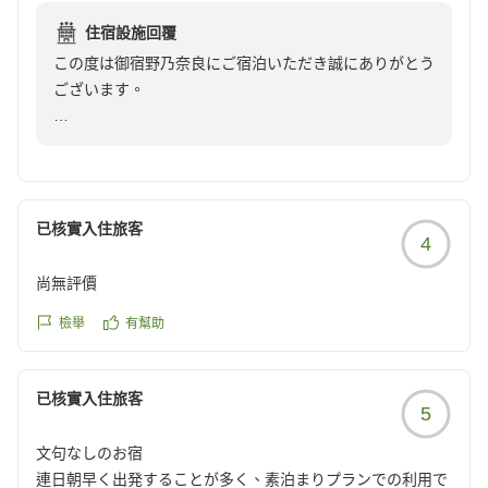
朝食は味は良かったが品数がもう少しあればさらに良い
住宿設施回覆
クチコミの詳細はこちらから
この度は御宿野乃奈良にご宿泊いただき誠にありがとう
https://review.travel.rakuten.co.jp/hotel/voice/164657?
ございます。
reviewId=33123478540851
当館含め野乃の特徴でもある畳敷きの館内で、素足での
びのびとお寛ぎいただけたご様子で大変嬉しく存じま
す。
已核實入住旅客
4
朝食につきましても、お味をお褒めいただきスタッフ一
同大変励みになります。品数についてのご意見は、今後
尚無評價
のメニューづくりやサービス向上の参考とさせていただ
きます。奈良ならではの食材や郷土料理をお楽しみいた
檢舉
有幫助
だける朝食を目指し、よりご満足いただける内容を提供
できるよう努めてまいります。
已核實入住旅客
5
最後になりますが、この度はご投稿いただきありがとう
文句なしのお宿
ございました。
連日朝早く出発することが多く、素泊まりプランでの利用で
また奈良へお越しの際は、御宿野乃奈良へのご宿泊をご