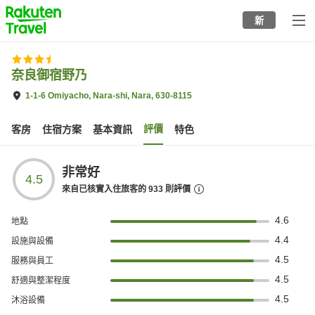
to
新
top
page
奈良御宿野乃
1-1-6 Omiyacho, Nara-shi, Nara, 630-8115
評價
客房
住宿方案
基本資訊
特色
非常好
4.5
來自已核實入住旅客的
933
則評價
4.6
地點
4.4
設施與設備
4.5
服務與員工
4.5
舒適與整潔程度
4.5
沐浴設備