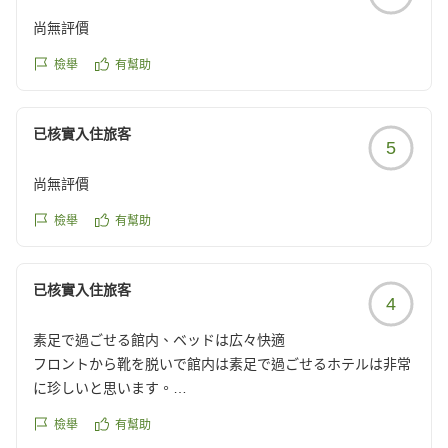
尚無評價
檢舉
有幫助
已核實入住旅客
5
尚無評價
檢舉
有幫助
已核實入住旅客
4
素足で過ごせる館内、ベッドは広々快適
フロントから靴を脱いで館内は素足で過ごせるホテルは非常
に珍しいと思います。
部屋ダブルさで写真より狭く感じましたが、ベッドは2人で
檢舉
有幫助
も十分広かった。