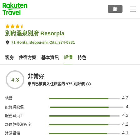
to
新
top
page
別府溫泉別府 Resorpia
71 Horita, Beppu-shi, Oita, 874-0831
評價
客房
住宿方案
基本資訊
特色
非常好
4.3
來自已核實入住旅客的
975
則評價
4.2
地點
4
設施與設備
4.3
服務與員工
4.2
舒適與整潔程度
4.1
沐浴設備