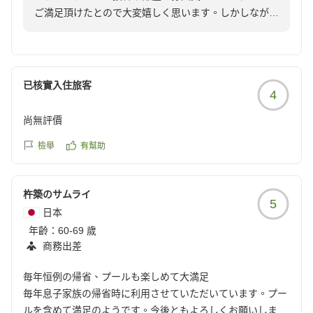
ご満足頂けたとので大変嬉しく思います。しかしなが
https://review.travel.rakuten.co.jp/hotel/voice/106160?
ら、夕食につきましては、事前の時間案内が十分でな
reviewId=33123478440031
く、また料理の提供ペースが早かったことで、せっかく
のご家族でのご歓談のお時間を急かすような形になって
しまい深くお詫び申し上げます。そのような状況があり
已核實入住旅客
4
ながら、温かいお言葉も頂き大変嬉しく思います。また
のご利用を心よりお待ちしております。
尚無評價
檢舉
有幫助
杵築のサムライ
5
日本
年齡：
60-69 歲
商務出差
毎年恒例の帰省、プールも楽しめて大満足
毎年息子家族の帰省時に利用させていただいています。プー
ルを含めて満足のようです。今後ともよろしくお願いしま