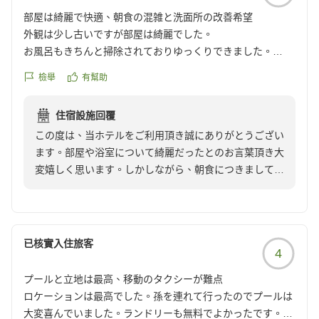
部屋は綺麗で快適、朝食の混雑と洗面所の改善希望
外観は少し古いですが部屋は綺麗でした。
お風呂もきちんと掃除されておりゆっくりできました。
ただ朝食が7時半からで少し前に行きましたがすでに行列で
檢舉
有幫助
席に通されてからも食事提供まで結構待ちました。時間を7
時からにしたらもう少し分散できるのじゃないかなと思いま
住宿設施回覆
す。あと洗面所の電気が暗くて化粧しずらいので卓上鏡など
この度は、当ホテルをご利用頂き誠にありがとうござい
置いてくれたら有難いです。
ます。部屋や浴室について綺麗だったとのお言葉頂き大
今回は子連れで宿泊しましたがどの世代にもおすすめできる
変嬉しく思います。しかしながら、朝食につきまして大
ホテルだと思います。
変お持たせし申し訳ございませんでした。朝食の開店時
クチコミの詳細はこちらから
間につきましてのご意見は、今後の参考とさせて頂きま
https://review.travel.rakuten.co.jp/hotel/voice/106160?
す。また、洗面所の照明につきましてもご不便をおかけ
reviewId=33123478243177
し大変申し訳ございません。卓上鏡などにつきまして
已核實入住旅客
4
も、今後の参考とさせて頂きます。またのご利用を心よ
りお待ちしております。
プールと立地は最高、移動のタクシーが難点
ロケーションは最高でした。孫を連れて行ったのでプールは
大変喜んでいました。ランドリーも無料でよかったです。た