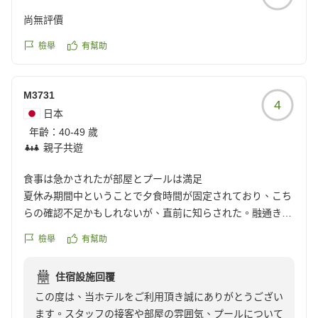
尚無評價
檢舉
有幫助
M3731
4
日本
年齡：
40-49 歲
親子共遊
食事は急かされたが部屋とプールは満足
夏休み期間中ということで夕食時間が固定されており、こち
らの確認不足かもしれないが、直前に知らされた。融通きか
せてもらえず急かされた気がした。食事会場でも料理が運ば
檢舉
有幫助
れるペースが早くてゆっくり出来なかった。ただ、スタッフ
の接客は皆さん良く有りがたかった。部屋はロビー等とは違
住宿設施回覆
い、モダンでオシャレな雰囲気が気に入った。翌朝プールで
この度は、当ホテルをご利用頂き誠にありがとうござい
遊べて子ども達が楽しめたので満足。
ます。スタッフの接客や部屋の雰囲気、プールについて
クチコミの詳細はこちらから