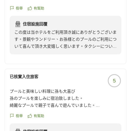
だ食事に出るのにはタクシー予約が必要で、ホテルのせいで
檢舉
有幫助
はないのですが、多人数タクシーがなく2台分乗で割高にな
ったのは残念でした。
住宿設施回覆
クチコミの詳細はこちらから
この度は当ホテルをご利用頂き誠にありがとうございま
https://review.travel.rakuten.co.jp/hotel/voice/106160?
す。景観やランドリー、お孫様とのプールのご利用につ
reviewId=33123478220755
いて喜んで頂き大変嬉しく思います。タクシーについて
は、ご期待に添えず私どもとしても大変心苦しい限りで
す。またのご利用を心よりお待ちしております。
已核實入住旅客
5
プールと美味しい料理に孫も大喜び
孫のプールを楽しみに宿泊致しました。
綺麗なプールで親子で喜んで遊んでいました。
プールに入らない私は階段の所で足だけ水に浸けて涼しく眺
檢舉
有幫助
めていました。
とても喜んでいましたので、又、行きたいと思います。