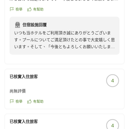
す。
檢舉
有幫助
クチコミの詳細はこちらから
https://review.travel.rakuten.co.jp/hotel/voice/106160?
住宿設施回覆
reviewId=33123478255362
いつも当ホテルをご利用頂き誠にありがとうございま
す。プールについてご満足頂けたとの事で大変嬉しく思
います。そして、「今後ともよろしくお願いいたしま
す。」との大変ありがたいお言葉も頂き大変嬉しく思い
ます。またのご利用を心よりお待ちしております。
已核實入住旅客
4
尚無評價
檢舉
有幫助
已核實入住旅客
4