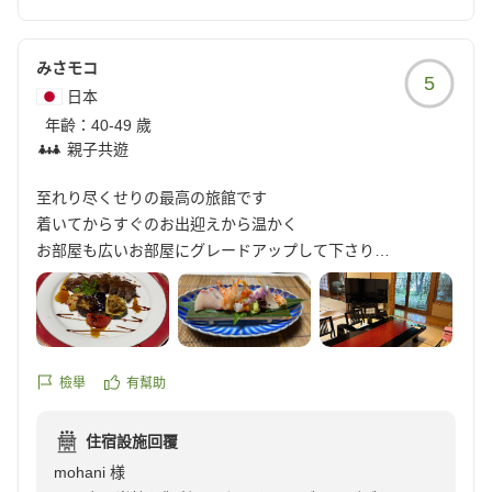
ありがとうございました。
又、機会がございましたら、是非、お越しくださいま
せ。
みさモコ
5
お待ちいたしております。
日本
ありがとうございました。
年齡：
40-49 歲
親子共遊
至れり尽くせりの最高の旅館です
着いてからすぐのお出迎えから温かく
お部屋も広いお部屋にグレードアップして下さり
温泉も気持ちが良く
お料理の品数も量も多くて
ステーキは柔らかくて感動しました。
おばあちゃんが足が悪く車椅子の貸出もして下さり
お部屋までもスムーズに移動できチェックアウト後も貸して
檢舉
有幫助
くださり
車椅子のまま観光もできたので足が悪く滅多に観光できない
住宿設施回覆
ので凄く喜んでいました。
mohani 様
お部屋を担当してくださった中居さんも、とても素敵な方で