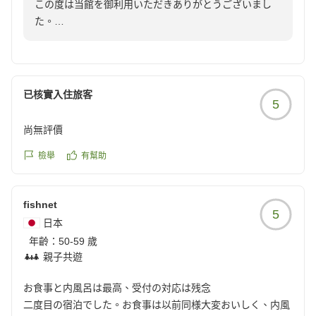
この度は当館を御利用いただきありがとうございまし
何もかもが最高の旅になりました。
た。
絶対にまた泊まりに行きたです。
お母さまにも、湯布院の観光をお楽しみいただけました
お友達にもオススメできる旅館です!!
ようで、こちらも、大変嬉しく思います。
クチコミの詳細はこちらから
どうぞ、又、是非、皆様でお越しくださいませ。
https://review.travel.rakuten.co.jp/hotel/voice/38277?
お待ちいたしております。
已核實入住旅客
reviewId=33123478102334
5
猛暑が続いております。どうぞ、皆様お身体ご自愛くだ
さいませ。
尚無評價
ありがとうございました。
檢舉
有幫助
fishnet
5
日本
年齡：
50-59 歲
親子共遊
お食事と内風呂は最高、受付の対応は残念
二度目の宿泊でした。お食事は以前同様大変おいしく、内風