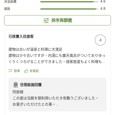
4.6
沐浴設備
4.8
餐飲
排序與篩選
已核實入住旅客
4
建物は古いが温泉と料理に大満足
建物は少々古いですが、内湯にも露天風呂がついておりゆっ
くりくつろげることができました。接客態度もよく料理もお
いしかったです。
檢舉
有幫助
クチコミの詳細はこちらから
https://review.travel.rakuten.co.jp/hotel/voice/38277?
住宿設施回覆
reviewId=33123478188478
阿部様
この度は当館を御利用いただき有難うございました。
お寛ぎいただけたとの事。
お褒めのお言葉もいただき、大変嬉しく思います。