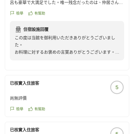
呂も豪華で大満足でした。唯一残念だったのは、仲居さんが
大変親切で親しみやすかったのに比べて、受付の方が無愛想
檢舉
有幫助
だったことです。
クチコミの詳細はこちらから
住宿設施回覆
https://review.travel.rakuten.co.jp/hotel/voice/38277?
この度は当館を御利用いただきありがとうございまし
reviewId=33123477759797
た。
お料理に対するお褒めの言葉ありがとうございます。以
前と変わらずというお言葉で嬉しいと同時にこれから
も、頑張らなければと改めて再認識いたしました。
フロントスタッフの対応はご意見を真摯に受け止め、対
応に気を付けていきたいと思います。又、お越し下さる
已核實入住旅客
5
のを、お待ちいたしております。ありがとうございまし
た。
尚無評價
檢舉
有幫助
已核實入住旅客
5