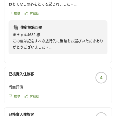
おもてなしの心をとても感じれました。
食事がとても美味しかったです。
檢舉
有幫助
また機会があれば行きたいです。
ありがとうございました。
住宿設施回覆
クチコミの詳細はこちらから
まきゃん4632 様
https://review.travel.rakuten.co.jp/hotel/voice/38277?
この度は記念すべき旅行先に当館をお選びいただきあり
reviewId=33123477405202
がとうございました。
無事お帰りいただきましたでしょうか？
お料理や接遇にお褒めの言葉、大変嬉しく、これからの
励みとなります。
又、機会がございましたら、是非、お立ちよりください
已核實入住旅客
4
ませ。
お待ちいたしております。
尚無評價
どうぞ、末永くお幸せに・・・。
ありがとうございました。
檢舉
有幫助
旅亭 田乃倉
已核實入住旅客