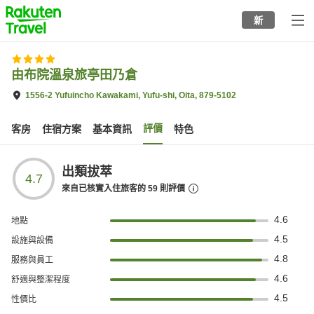
to
新
top
page
由布院溫泉旅亭田乃倉
1556-2 Yufuincho Kawakami, Yufu-shi, Oita, 879-5102
評價
客房
住宿方案
基本資訊
特色
出類拔萃
4.7
來自已核實入住旅客的
59
則評價
4.6
地點
4.5
設施與設備
4.8
服務與員工
4.6
舒適與整潔程度
4.5
性價比