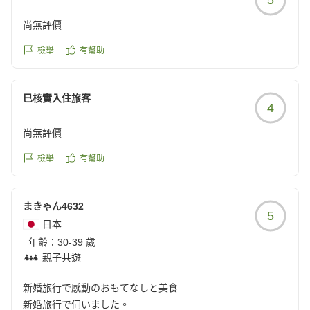
尚無評價
檢舉
有幫助
已核實入住旅客
4
尚無評價
檢舉
有幫助
まきゃん4632
5
日本
年齡：
30-39 歲
親子共遊
新婚旅行で感動のおもてなしと美食
新婚旅行で伺いました。