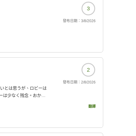
3
發布日期：
3/8/2026
2
發布日期：
2/8/2026
ないとは思うが、ロビーは
ーは少なく残念。おかゆ
翻譯
063?