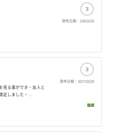
3
發布日期：
2/8/2026
3
發布日期：
30/7/2026
を見る事ができ、友人と
満足しました。
れて、とても美味しかっ
翻譯
種類があると良かった。
アコン下の布団に小さい黒
いた人に不快な思いをさ