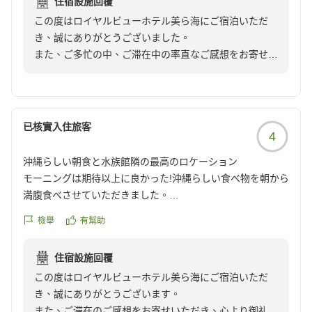
住宿設施回覆
目立ち、壁には血液のようなシミ、コンセントは延長コード
ております。
アクティビティも満喫していただき、ご滞在の思い出づ
この度はロイヤルビューホテル美ら海にご宿泊いただ
頼みのタコ足配線。シェードランプにはホコリ。これでは清
宿泊課 担当
くりのお手伝いができましたことを嬉しく思います。
き、誠にありがとうございました。
潔感や安全性に不安を感じます。
また、ご多忙の中、ご滞在中の率直なご感想をお寄せい
「このまま知られずにいたいくらいの良さ」とのお言葉
ただきましたこと、心より御礼申し上げます。
部屋の使い勝手も悪く、テーブルは低すぎて不便でした。室
は、私どもにとって何よりの励みでございます。
内電気以外の調光はよくある家庭用ランプのスイッチ型のも
数ある宿泊施設の中から当ホテルをお選びいただいたに
ので、調節できず、不便極まりないです。設備や清潔感を総
これからも、お子様から大人の方まで皆様に楽しくお過
もかかわらず、ご期待に沿うご滞在をご提供できません
合すると、ビジネスホテル以下の滞在品質に感じられまし
已核實入住旅客
ごしいただけるホテルを目指してまいります。
4
でしたこと、深くお詫び申し上げます。
た。
また沖縄へお越しの際には、ぜひロイヤルビューホテル
沖縄らしい朝食と水族館隣の最高のロケーション
美ら海へお帰りくださいませ。
お部屋の清掃状況や設備の管理、館内設備、チェックイ
チェックイン時には大浴場の案内もなく、こちらから尋ねて
モーニングは期待以上に良かった!沖縄らしい食べ物を朝から
スタッフ一同、心よりお待ちしております。
ン時のご案内などにつきまして、ご不快な思いやご不便
初めて説明がありました。ルームウェアで共用部を利用でき
満腹食べさせていただきました。
宿泊課 担当
をお掛けしましたことを大変重く受け止めております。
ないルールも、何のためのルームウェアなのか疑問です。ド
ロケーションも最高で、美ら海水族館の隣、景色も良かった
いただいたご意見は関係部署と共有し、清掃品質の向上
檢舉
有幫助
レスコードを指定するような雰囲気のホテルでもありませ
です
や設備点検の徹底、館内案内の改善に努めてまいりま
ん。
クチコミの詳細はこちらから
す。
住宿設施回覆
https://review.travel.rakuten.co.jp/hotel/voice/15062?
ウェルカムドリンクはファミリーレストランのドリンクバー
この度はロイヤルビューホテル美ら海にご宿泊いただ
reviewId=33123478345009
一方で、フロントスタッフの対応につきまして温かいお
のような内容、かつ種類も少なく、「ラウンジ」と呼ぶには
き、誠にありがとうございます。
言葉をいただきましたこと、スタッフ一同大変励みとな
程遠い印象でした。館内の廊下も薄暗く、全体的に古さや寂
また、ご滞在のご感想をお寄せいただき、心より御礼申