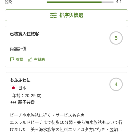
4.1
餐飲
排序與篩選
已核實入住旅客
5
尚無評價
檢舉
有幫助
もふふわに
4
日本
年齡：
20-29 歲
親子共遊
ビーチや水族館に近く、サービスも充実
エメラルドビーチまで徒歩10分弱。美ら海水族館も歩いて行
けました。美ら海水族館の無料エリアは夕方に行き、翌朝開