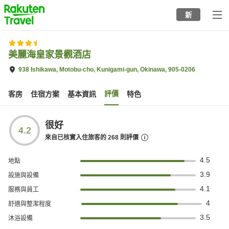
to
新
top
page
美麗海皇家景觀酒店
938 Ishikawa, Motobu-cho, Kunigami-gun, Okinawa, 905-0206
評價
客房
住宿方案
基本資訊
特色
很好
4.2
來自已核實入住旅客的
268
則評價
4.5
地點
3.9
設施與設備
4.1
服務與員工
4
舒適與整潔程度
3.5
沐浴設備