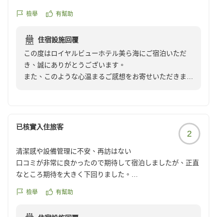
また、キッズスペースや夏休み期間限定の縁日イベント
が、とても素敵なお部屋でした。綺麗だし広くてとっても落
をお子様にお楽しみいただけたことに加え、ファミリー
檢舉
有幫助
ち着くお部屋でした。
フリーバーのソフトドリンクやポップコーン、夕方から
ホテル自体は設備は公営のような懐かしさがありますが、と
ご提供しているアルコールサービスにもご満足いただけ
住宿設施回覆
ても綺麗にしてあり、フリードリンクやポップコーンにお
たようで、スタッフ一同大変嬉しく思っております。
この度はロイヤルビューホテル美ら海にご宿泊いただ
酒、子供の遊ぶところや夜は縁日など、とにかく素晴らしか
き、誠にありがとうございます。
ったです。
建物や設備につきましてはご不便をお掛けする点もござ
また、このような心温まるご感想をお寄せいただきまし
朝食も沖縄メニューもあったり、夜ブュッフェはお酒もフリ
いますが、そのような中でもサービス面を評価していた
たこと、心より御礼申し上げます。
ーでお肉も美味しく、とってもお得だと思いました。
だき、誠にありがとうございます。
スタッフさんもフレンドリーで、花火もできるしプールや卓
卓球やダーツ、フリスビーなどのフリーアクティビティ
ファミリールームで快適にお過ごしいただき、「ホテル
球などもできて、ホテルだけで時間が足りなくなるくらいで
もご用意しておりますので、ご滞在中のひとときをお楽
だけで時間が足りない」とのお言葉まで頂戴し、大変嬉
した。
已核實入住旅客
しみいただければ幸いです。
2
しく拝見いたしました。
夏休みでこの内容でお値段もかなりリーズナブル。正直この
まま知られずにいたいくらいの良さでした(笑)
清潔感や設備管理に不安、再訪はない
また、期間限定で営業しております「もとぶ牛」をメイ
お部屋をはじめ、ファミリーフリーバーのポップコー
また沖縄に行く時は利用したいです!
口コミが非常に良かったので期待して宿泊しましたが、正直
ンとしたディナーも大変ご好評をいただいておりますの
ン、お子様向けの遊び場や縁日、朝食やディナービュッ
クチコミの詳細はこちらから
なところ期待を大きく下回りました。
で、次回お越しの際にはぜひこちらもお楽しみください
フェなど、ご家族皆様でお楽しみいただけたご様子を伺
https://review.travel.rakuten.co.jp/hotel/voice/15062?
ませ。
い、スタッフ一同大変励みになっております。
檢舉
有幫助
reviewId=33123478365046
建物が古いこと自体は理解して予約しています。しかし、問
題なのは古さではなく管理状態です。入室時には窓に手垢が
またお会いできます日を、スタッフ一同心よりお待ちし
また、プールや卓球、ダーツ、フリスビーなどのフリー