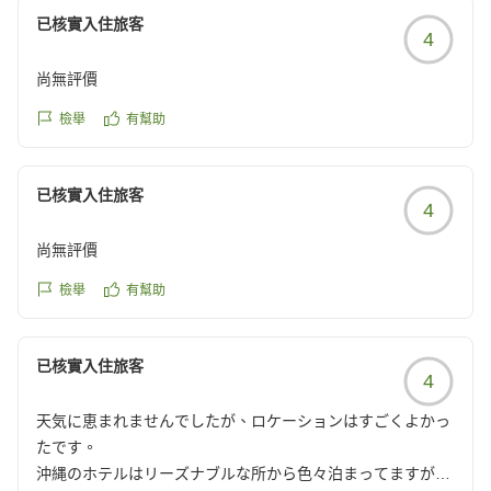
が家は再訪はありません。
またお会いできます日を、スタッフ一同心よりお待ちし
ました。
https://review.travel.rakuten.co.jp/hotel/voice/15062?
已核實入住旅客
クチコミの詳細はこちらから
ております。
4
朝食のマグロ丼やカレーにつきましても、お褒めの言葉
reviewId=33123478329092
https://review.travel.rakuten.co.jp/hotel/voice/15062?
宿泊課 担当
をいただきありがとうございます。
reviewId=33123478363769
尚無評價
また、期間限定で営業しておりますもとぶ牛をメインと
檢舉
有幫助
したディナーバイキングもご用意しておりますので、次
回お越しの際はぜひこちらもお楽しみいただけますと幸
已核實入住旅客
いです。
4
尚無評價
一方で、敷地内のマンホール付近につきましては、ご不
快な思いをおかけし申し訳ございません。
檢舉
有幫助
自然に囲まれた環境ということもございますが、より快
適にお過ごしいただけるよう、施設管理や環境整備・害
虫対策にも引き続き努めてまいります。
已核實入住旅客
4
また沖縄へお越しの際は、ぜひロイヤルビューホテル美
天気に恵まれませんでしたが、ロケーションはすごくよかっ
ら海をご利用くださいませ。
たです。
スタッフ一同、心よりお待ちしております。
沖縄のホテルはリーズナブルな所から色々泊まってますが、
宿泊課 担当