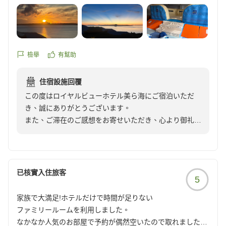
園と同時にチケットを使って中を見学することができまし
た。
キッズスペースも充実していたり、夏休みでお祭り企画もあ
ったりと子どもが喜んでいました。
檢舉
有幫助
ウェルカムドリンクもソフトドリンクのドリンクバーやポッ
プコーン、夕方はお酒(焼酎とレモンサワー)もあり、よかっ
住宿設施回覆
たです。
この度はロイヤルビューホテル美ら海にご宿泊いただ
き、誠にありがとうございます。
エレベーターはなく、ホテルの建物の古さは目立ちますが、
また、ご滞在のご感想をお寄せいただき、心より御礼申
様々なサービスでそれらをカバーしているように思いまし
し上げます。
た。
他の画像やクチコミの詳細はこちらから
エメラルドビーチや美ら海水族館へのアクセスなど、当
https://review.travel.rakuten.co.jp/hotel/voice/15062?
ホテルならではのロケーションを満喫していただけたご
已核實入住旅客
reviewId=33123478367971
5
様子を、大変嬉しく拝見いたしました。無料エリアと有
料エリアを分けて楽しまれたとのこと、充実した沖縄旅
家族で大満足!ホテルだけで時間が足りない
行のお手伝いができましたことを光栄に存じます。
ファミリールームを利用しました。
なかなか人気のお部屋で予約が偶然空いたので取れました