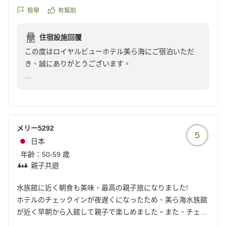
施設は良かったのですが上の階の音が少し気になりました。
檢舉
有幫助
クチコミの詳細はこちらから
https://review.travel.rakuten.co.jp/hotel/voice/15062?
住宿設施回覆
reviewId=33123478277405
この度はロイヤルビューホテル美ら海にご宿泊いただ
き、誠にありがとうございます。
あいにくのお天気ではございましたが、当ホテルのロケ
ーションにご満足いただけたとのこと、大変嬉しく拝読
いたしました。
メリー5292
5
一方で、上階からの音につきましては、ご滞在中にご不
日本
快な思いをおかけし申し訳ございません。
年齡：
50-59 歲
いただいたご意見は今後のより快適な環境づくりの参考
親子共遊
とさせていただきます。
水族館に近く朝食も美味、最高の親子旅になりました!
また、現在は期間限定でもとぶ牛をメインとしたディナ
ホテルのチェックインが夜遅くになったため、美ら海水族館
ーバイキングも営業しております。
が近く早朝から入館して親子で楽しめました。また、チェッ
地元食材を取り入れたお料理をご用意しておりますの
クアウト後に荷物を預かっていただいたので出発時間まで水