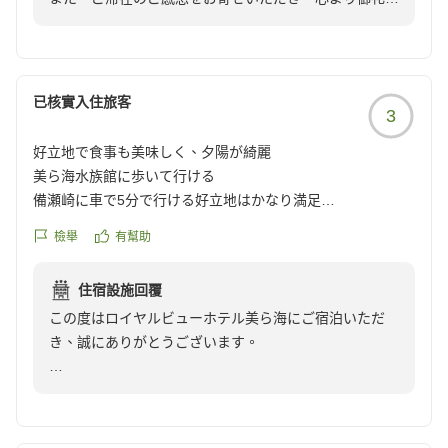
ります。
しさが目立ちます。
し上げます。
お褒めいただいたお言葉に甘んじることなく、施設面に
コインランドリーも古く、洗濯から乾燥まで非常に時間がか
おいてもご満足いただけるホテルを目指し、より良い環
かるため、連泊には不向きだと感じました。
「期待以上」とのお言葉とともに、沖縄らしい朝食をお
境づくりに取り組んでまいります。
楽しみいただけたとのこと、大変嬉しく拝見いたしまし
已核實入住旅客
唯一良かったのはフロントスタッフの対応です。外国人スタ
3
た。
この度は貴重なご意見をお寄せいただき、誠にありがと
ッフも含め、皆さん丁寧で感じが良かっただけに、設備や運
郷土料理をはじめ、沖縄ならではの味覚をご満喫いただ
好立地で食事も美味しく、夕陽が綺麗
うございました。
営とのギャップが残念でした。現場の問題というより、経営
けたようで何よりでございます。
美ら海水族館に歩いて行ける
宿泊課 担当
や設備投資の問題ではないかと感じます。
備瀬崎に車で5分で行ける好立地はかなり満足
また、美ら海水族館に隣接したロケーションや、お部屋
朝ごはんもマグロ丼やカレーが美味しかった
今回は備瀬でのシュノーケリング目的で立地と価格を重視し
からの景色にもご満足いただけたとのこと、大変光栄に
檢舉
有幫助
部屋からは海が見えて夕陽が綺麗だった
て2泊予約しましたが、初日で選択を後悔しました。
存じます。
プールは利用してないが、殆ど人がいないので小さい子供は
美ら海水族館が目的の方や小さなお子さん連れには便利かも
住宿設施回覆
ほぼ貸切で楽しめると思う
しれませんが、我が家には合いませんでした。
次回お越しの際には、ソフトドリンクをお楽しみいただ
この度はロイヤルビューホテル美ら海にご宿泊いただ
また、おそらく表記にある「宿泊条件50%OFF」という表示
けるファミリーフリーバーや、卓球・ダーツ・フリスビ
き、誠にありがとうございます。
残念と言うか、、
も、通常料金の半額という印象とは異なっていて、総合的に
ーなどの無料でご利用いただけるフリーアクティビティ
ホテルのせいとは言い難いが、敷地内の汚水マンホールから
お得感はなし。
もぜひご利用いただき、ご家族皆様でさらに充実したひ
美ら海水族館や備瀬のフクギ並木へのアクセス、またお
Gがかなりの数出てきていて気持ち悪かった
とときをお過ごしいただけましたら幸いです。
部屋からご覧いただいた夕陽など、当ホテルのロケーシ
マンホール近くを通らなければ大丈夫
口コミ評価が高い理由は最後まで理解できず、残念ながら我
ョンにご満足いただけたご様子を大変嬉しく拝読いたし
クチコミの詳細はこちらから