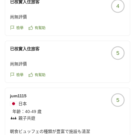
已核實入住旅客
4
尚無評價
檢舉
有幫助
已核實入住旅客
5
尚無評價
檢舉
有幫助
jum1115
5
日本
年齡：
40-49 歲
親子共遊
朝食ビュッフェの種類が豊富で施設も清潔