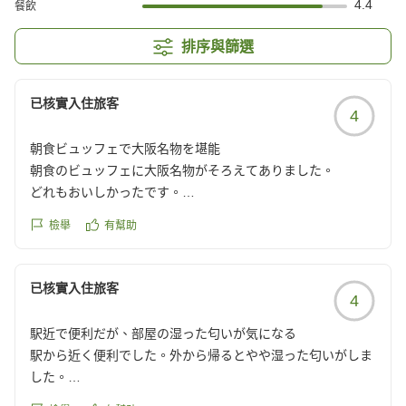
4.4
餐飲
排序與篩選
已核實入住旅客
4
朝食ビュッフェで大阪名物を堪能
朝食のビュッフェに大阪名物がそろえてありました。
どれもおいしかったです。
檢舉
有幫助
クチコミの詳細はこちらから
https://review.travel.rakuten.co.jp/hotel/voice/149338?
reviewId=33123478670171
已核實入住旅客
4
駅近で便利だが、部屋の湿った匂いが気になる
駅から近く便利でした。外から帰るとやや湿った匂いがしま
した。
それ以外は良かったです。