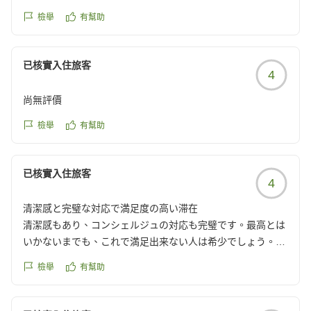
檢舉
有幫助
已核實入住旅客
4
尚無評價
檢舉
有幫助
已核實入住旅客
4
清潔感と完璧な対応で満足度の高い滞在
清潔感もあり、コンシェルジュの対応も完璧です。最高とは
いかないまでも、これで満足出来ない人は希少でしょう。
おすすめします。
檢舉
有幫助
クチコミの詳細はこちらから
https://review.travel.rakuten.co.jp/hotel/voice/149338?
reviewId=33123478197098