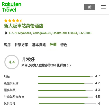
to
新
top
page
新大阪車站萬怡酒店
1-2-70 Miyahara, Yodogawa-ku, Osaka-shi, Osaka, 532-0003
評價
客房
住宿方案
基本資訊
特色
非常好
4.4
來自已核實入住旅客的
208
則評價
4.7
地點
4.2
設施與設備
4.3
服務與員工
4.5
舒適與整潔程度
4
沐浴設備