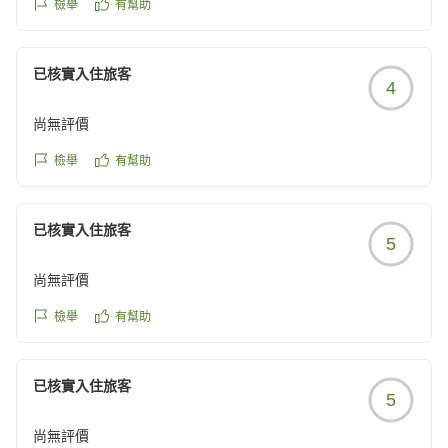
檢舉
有幫助
クチコミの詳細はこちらから
https://review.travel.rakuten.co.jp/hotel/voice/149338?
reviewId=33123478607649
已核實入住旅客
4
尚無評價
檢舉
有幫助
已核實入住旅客
5
尚無評價
檢舉
有幫助
已核實入住旅客
5
尚無評價