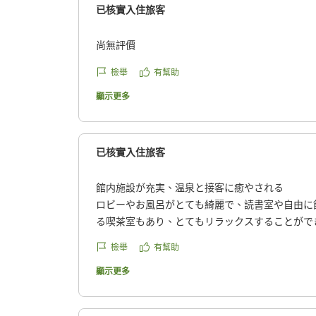
已核實入住旅客
尚無評價
檢舉
有幫助
顯示更多
已核實入住旅客
館内施設が充実、温泉と接客に癒やされる
ロビーやお風呂がとても綺麗で、読書室や自由に
る喫茶室もあり、とてもリラックスすることがで
ど良い湯加減で、部屋は和室の落ち着いた雰囲気
檢舉
有幫助
宿の方がみなさん優しくていい方たちでした。
クチコミの詳細はこちらから
顯示更多
https://review.travel.rakuten.co.jp/hotel/voice/29
reviewId=33123478293289