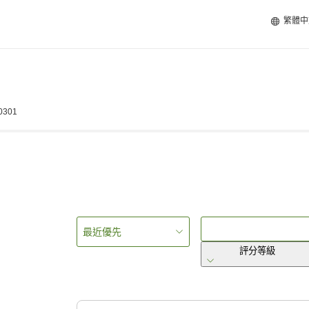
繁體中
-0301
最近優先
評分等級