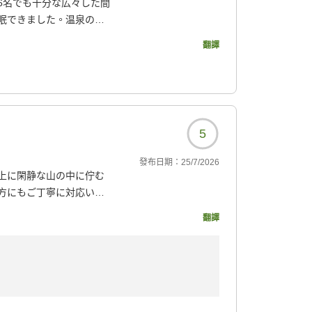
6名でも十分な広々した間
眠できました。温泉の湯
他のお客さんも口にされ
翻譯
を活かした会席を堪能。
とができました。朝食は
頂き大満足。とにかく、
なしに感謝感激。機会あ
5
2623?
發布日期：
25/7/2026
上に閑静な山の中に佇む
方にもご丁寧に対応いた
翻譯
2623?