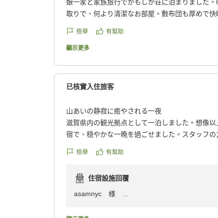
娘一家と家族旅行でかもしか荘に泊まりました。
取りで、何より清潔なお部屋。敷布団も厚めで快
加減も適温で、特に露天風呂は大変気持ち良いと
檢舉
有幫助
ていました。夕食は近江ステーキ付の地元の食材
甲賀忍者との写真撮影など楽しい一時を過ごすこ
顯示更多
絶景を背景に久しぶりに新鮮な生卵のかけご飯を
スタッフの皆様の親切な対応、きめ細かいおもて
れば、また是非再訪したいと思います。
已核實入住旅客
クチコミの詳細はこちらから
https://review.travel.rakuten.co.jp/hotel/voice/14
山あいの静寂に癒やされる一夜
reviewId=33123478209231
滋賀県内の観光拠点として一泊しました。想像以
宿で、穏やかな一晩を過ごせました。スタッフの
だき、気持ちよく滞在できました。
檢舉
有幫助
クチコミの詳細はこちらから
https://review.travel.rakuten.co.jp/hotel/voice/14
住宿設施回覆
reviewId=33123478201198
asamnyc 様