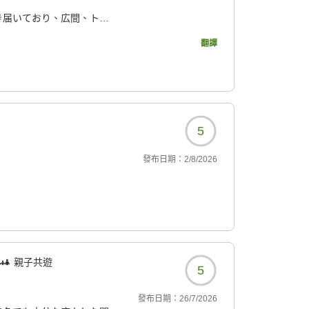
2623?
き届いており、広間、トイ
過ごせました。
翻譯
、昼間はキャンプのお客さ
たく暑い日にちょうどよ
いを感じる接客で、良か
5
少し遠くにありました。
發布日期：
2/8/2026
スよく盛られていまし
、地元の食材が使われて
2623?
親子共遊
5
發布日期：
26/7/2026