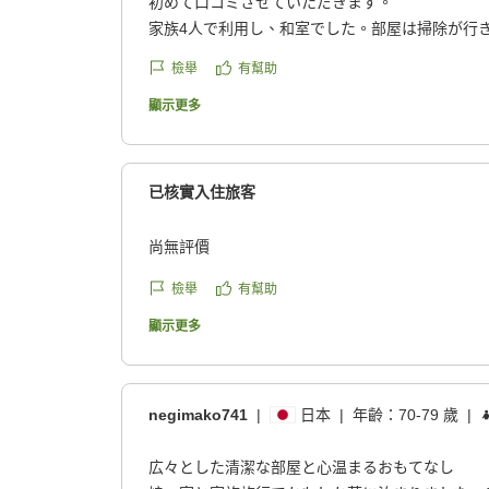
https://review.travel.rakuten.co.jp/hotel/voice/14
初めて口コミさせていただきます。
reviewId=33123478384015
家族4人で利用し、和室でした。部屋は掃除が行
レ、お風呂、洗面台すべてピカピカで気持ちよく
檢舉
有幫助
温泉は大きめの湯船が室内と露天で1つずつあり
んが多そうだったため夜と朝に利用しました。
顯示更多
宿泊前にすぐ近くの河原で遊びましたが、水が冷
かったです。スタッフの方々は温かく細かな気遣
ったです。
已核實入住旅客
アクセスは奥座敷というだけあり、市街地からは
最寄りのコンビニは車で15分くらいです。
尚無評價
昼食のバーベキューはお肉、海鮮、野菜がバラン
た。夕食、朝食はレストランでいただきましたが
檢舉
有幫助
いて非常に美味しかったです。
顯示更多
また利用させていただきます。
クチコミの詳細はこちらから
https://review.travel.rakuten.co.jp/hotel/voice/14
negimako741
|
日本
|
年齡：
70-79 歲
|
reviewId=33123478358223
広々とした清潔な部屋と心温まるおもてなし