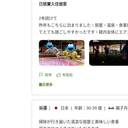
已核實入住旅客
2年続けて
昨年もこちらに泊まりました。部屋、温泉、食事
てとても過ごしやすかったです。館内全体にエア
お風呂から上がって部屋に戻るまでの移動も涼し
ちらかと言うとコンパクトで浴槽もあまり広くは
数も少ないので必要十分かなと思いました。
ホテルに早めにチェックインし、部屋に荷物を置
くの川で水遊びをしました。
ご飯もとても美味しくボリュームもあり、お子様
檢舉
有幫助
イやハンバーグととても美味しそうでした。
顯示更多
朝ごはんは健康的な和食で白ご飯のおかわりが自
たされてチェックアウトしました。
スタッフの方も皆さん優しく接してくださいます
近くで宿を探している人がいたらここを勧めてい
浜湯
|
日本
|
年齡：
30-39 歲
|
親子共
利用させていただきたいです。
クチコミの詳細はこちらから
掃除が行き届いた清潔な部屋と美味しい食事