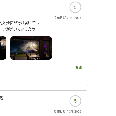
5
發布日期：
4/8/2026
処と清掃が行き届いてい
コンが効いているため、
く快適です。お風呂はど
ありませんが宿泊の部屋
いてから徒歩で行ける近
ランチも大きな海老フラ
翻譯
由でした。お腹も心も満
。
ます。機会があればまた
遊
5
發布日期：
3/8/2026