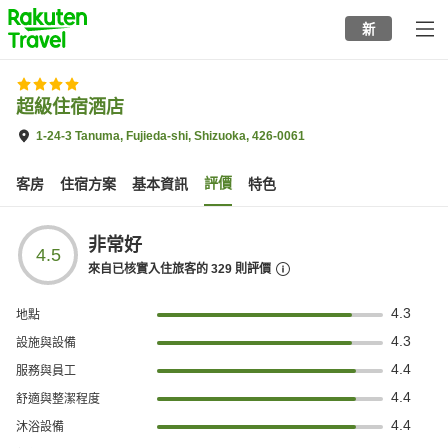
to
新
top
page
超級住宿酒店
1-24-3 Tanuma, Fujieda-shi, Shizuoka, 426-0061
評價
客房
住宿方案
基本資訊
特色
非常好
4.5
來自已核實入住旅客的
329
則評價
4.3
地點
4.3
設施與設備
4.4
服務與員工
4.4
舒適與整潔程度
4.4
沐浴設備