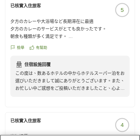
已核實入住旅客
5
夕方のカレーや大浴場など長期滞在に最適
夕方のカレーのサービスがとても良かったです。
朝食も種類が多く満足です。
出張で長期滞在でしたが、ランドリーや大浴場、漫画もあり
檢舉
有幫助
とても満足です。
また利用しようと思います。
住宿設施回覆
クチコミの詳細はこちらから
この度は、数あるホテルの中からホテルスーパー泊をお
https://review.travel.rakuten.co.jp/hotel/voice/148939?
選びいただきまして誠にありがとうございます。また、
reviewId=33123478208074
お忙しい中ご感想をご投稿いただきましたこと、心より
御礼申し上げます。
夕食時のカレーサービスや朝食、館内設備につきまし
て、お褒めの言葉をいただき、大変嬉しく存じます。
長期滞在でのご利用とのことでしたが、大浴場やランド
已核實入住旅客
4
リー、漫画コーナーなど、快適にお過ごしいただけたご
様子で安心いたしました。出張の疲れを癒やすお役に立
尚無評價