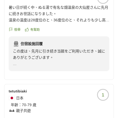
暑い日が続く中、ぬる湯で有名な畑温泉の大仙屋さんに先月
に続きお世話になりました。
温泉の温度は28度位のと、36度位のと、それよりも少し高め
の温泉があり、とてもゆっくりと温泉を楽しめます。夕食も
檢舉
有幫助
名物のワサビ御飯などで満足できますね。朝食はまあ普通だ
と思います。パンがあるのにトースターが無いのは残念で
住宿設施回覆
す。
この度は、先月に引き続き当館をご利用いただき、誠に
暑い夏は畑温泉で癒されてみてはいかがでしょうか。
ありがとうございます。
クチコミの詳細はこちらから
https://review.travel.rakuten.co.jp/hotel/voice/8462?
当館自慢のぬる湯にて、心身ともにリラックスしていた
reviewId=33123478378515
だけたご様子を伺い、大変嬉しく存じます。暑い日が続
く中、温泉でゆっくりとお過ごしいただく時間は格別か
と存じます。
tetutibiaki
1
日本
また、お食事につきましても貴重なご意見をいただきあ
年齡：
70-79 歲
りがとうございます。名物のワサビ御飯をお気に召して
親子共遊
いただき光栄です。