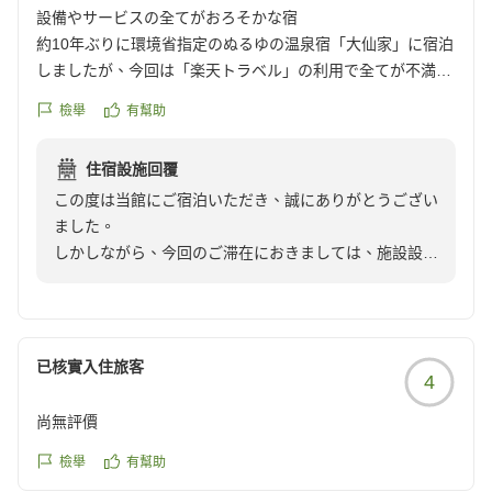
朝食時のトースターにつきましては、お客様よりいただ
設備やサービスの全てがおろそかな宿
いたご意見として、今後のサービス向上のため参考にさ
約10年ぶりに環境省指定のぬるゆの温泉宿「大仙家」に宿泊
せていただきます。
しましたが、今回は「楽天トラベル」の利用で全てが不満足
でした。1建物は老朽化が著しく手入れも行き届いていない2
檢舉
有幫助
暑い夏こそ、ぜひまた当館の温泉で癒やしのひとときを
館内のエアコンの効きが悪く暑くて大浴場から部屋へ戻る際
お過ごしいただければ幸いです。
に汗だくになった3大浴場は老朽化が著しく清掃も行き届い
住宿設施回覆
ていない3部屋(10畳和室、ユニットバス、トイレ付き)は室
この度は当館にご宿泊いただき、誠にありがとうござい
内に埃が有り布団も不清潔で夜中に身体が痒くなって起きた
ました。
4料理は購入品をそのまま提供した物が多く、素材も安価な
しかしながら、今回のご滞在におきましては、施設設備
物で素人調理5部屋のアメニティが少なく、タオル類は使い
や清掃状況、お食事、そしてアメニティに至るまで、多
回していてゴワゴワして硬く清潔感も無い
岐にわたるご不快な思いをさせてしまいましたこと、深
[まとめ]洗面所の壁の「環境に配慮してプラスチック製品の
くお詫び申し上げます。
利用を縮小しています」と張り紙が有りSDGsに取り組んで
いるとしているが、経費削減の隠れ蓑の口実にしているとし
已核實入住旅客
4
お客様から頂戴しましたご指摘は、当館が取り組むべき
か思えない。宿泊客への基本的かつ根本的なサービス精神が
サービス向上のための重要な課題であると真摯に受け止
すべての面でおろそかになっている。
尚無評價
めております。特に清掃面や館内の空調管理、アメニテ
クチコミの詳細はこちらから
ィの品質につきましては、早急に館内での共有と改善を
檢舉
有幫助
https://review.travel.rakuten.co.jp/hotel/voice/8462?
図るべく今後の参考にさせていただきます。