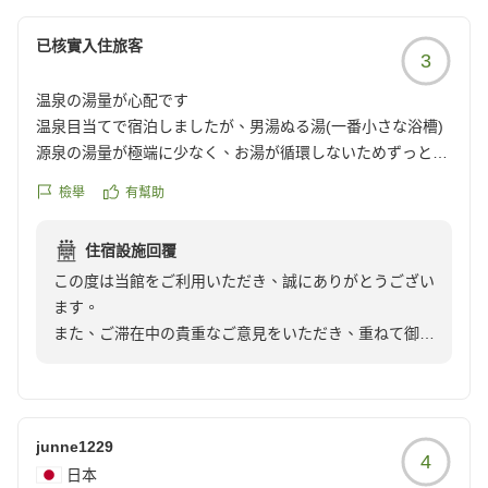
reviewId=33123478352709
已核實入住旅客
環境への配慮という本来の目的が、結果としてお客様に
3
不便や不満を感じさせる形となってしまったことにつき
温泉の湯量が心配です
ましても、深く反省しております。ご指摘いただいた点
温泉目当てで宿泊しましたが、男湯ぬる湯(一番小さな浴槽)
一つひとつを見直し、お客様に快適にお過ごしいただけ
源泉の湯量が極端に少なく、お湯が循環しないためずっと髪
る空間作りを目指して精進してまいる所存です。
や垢が浮いていて不衛生に感じました。食事や部屋は良かっ
檢舉
有幫助
たので残念です。
この度は貴重なご意見をいただき、誠にありがとうござ
クチコミの詳細はこちらから
いました。
住宿設施回覆
https://review.travel.rakuten.co.jp/hotel/voice/8462?
この度は当館をご利用いただき、誠にありがとうござい
reviewId=33123478259577
ます。
また、ご滞在中の貴重なご意見をいただき、重ねて御礼
申し上げます。
この度は、せっかく温泉を楽しみにお越しいただいたに
も関わらず、浴槽の衛生面において大変不快な思いをさ
junne1229
4
せてしまい、誠に申し訳ございませんでした。本来であ
日本