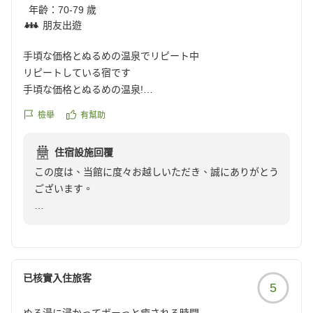
れば、常に清潔で快適な環境で温泉をご堪能いただくべ
年齡：
70-79 歲
きところ、配慮が欠けておりましたこと、深くお詫び申
朋友出遊
し上げます。
手頃な価格とぬるめの温泉でリピート中
頂戴したご指摘を真摯に受け止め、湯量の管理および清
リピートしている宿です
掃体制の見直しについて早急に改善を検討させていただ
手頃な価格とぬるめの温泉!
きます。
のんびりゆっくり出来ます
檢舉
有幫助
駅からの送迎も有るので安心して行くことができます
食事や客室につきましてはお褒めの言葉をいただき、大
食事は旅館のいつもの料理で可もなく不可もなしです
変光栄に存じます。
住宿設施回覆
今回のご指摘を重く受け止め、より快適にお過ごしいた
この度は、当館に度々お越しいただき、誠にありがとう
クチコミの詳細はこちらから
だける施設づくりに努めてまいる所存です。
ございます。
https://review.travel.rakuten.co.jp/hotel/voice/8462?
reviewId=33123478247298
またのお越しをスタッフ一同、心よりお待ち申し上げて
当館自慢のぬるめの温泉で、日頃の疲れを癒やしてゆっ
くりとお過ごしいただけているようで大変嬉しく思いま
す。
また、駅までの送迎につきましても、安心してご利用い
已核實入住旅客
5
ただけているとのこと、何よりでございます。