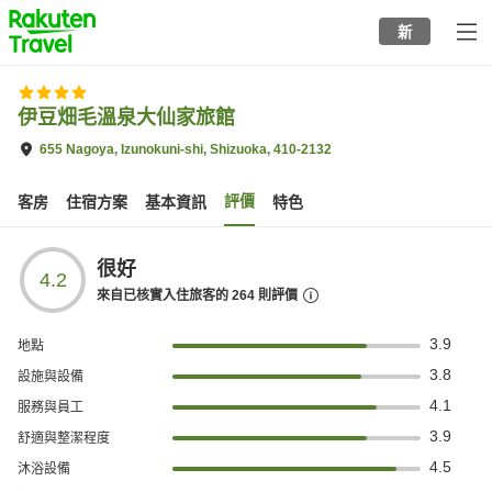
to
新
top
page
伊豆畑毛溫泉大仙家旅館
655 Nagoya, Izunokuni-shi, Shizuoka, 410-2132
評價
客房
住宿方案
基本資訊
特色
很好
4.2
來自已核實入住旅客的
264
則評價
3.9
地點
3.8
設施與設備
4.1
服務與員工
3.9
舒適與整潔程度
4.5
沐浴設備