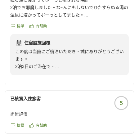
ぬる湯に浸かってボーっと癒される時間
お食事に関しましては、貴重なご意見をいただきありが
2泊でお邪魔しました。な~んにもしないでひたすらぬる湯の
とうございます。今回いただきましたご感想は、今後の
温泉に浸かってボーっとしてました。
参考にさせていただきます。
ホテルの造りもコンパクト、スタッフの方は皆さん明るく親
檢舉
有幫助
切でいつ行っても癒されます。
またのお越しをスタッフ一同心よりお待ちしておりま
大満足の3日間でした!!
す。
住宿設施回覆
クチコミの詳細はこちらから
この度は当館にご宿泊いただき、誠にありがとうござい
https://review.travel.rakuten.co.jp/hotel/voice/8462?
ます。
reviewId=33123478218462
2泊3日のご滞在で、
「なにもしない贅沢」を心ゆくまでお楽しみいただけた
とのこと、私共にとっても何よりの励みとなります。
今後もお客様に癒やしの時間をご提供できるよう、スタ
ッフ一同精進してまいります。
已核實入住旅客
5
また日常の喧騒から離れたくなった際には、ぜひ当館へ
お越しください。
尚無評價
またお会いできる日をスタッフ一同心よりお待ちしてお
檢舉
有幫助