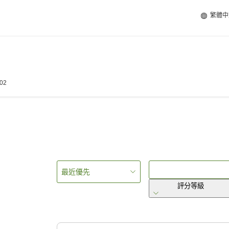
繁體中
302
最近優先
評分等級