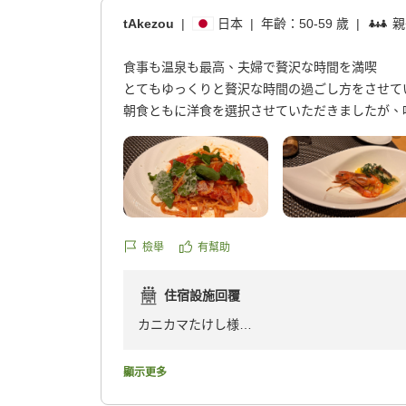
https://review.travel.rakuten.co.jp/hotel/voice/16
reviewId=33123478205378
tAkezou
|
日本
|
年齡：
50-59 歲
|
親
食事も温泉も最高、夫婦で贅沢な時間を満喫
とてもゆっくりと贅沢な時間の過ごし方をさせて
朝食ともに洋食を選択させていただきましたが、
めて50代夫婦にはぴったりで、大変美味しく頂き
また、最上階のお風呂はとても清潔で種類も豊富で
肌が20歳若返るほどの肌触り。
少しの不満も全くなく、大満足でした!スタッフ
ました!
檢舉
有幫助
他の画像やクチコミの詳細はこちらから
https://review.travel.rakuten.co.jp/hotel/voice/16
住宿設施回覆
reviewId=33123477993774
カニカマたけし様
この度は、当館をご利用頂き誠にありがとうご
顯示更多
最上階の温泉、お料理、身に余るお褒めのお言