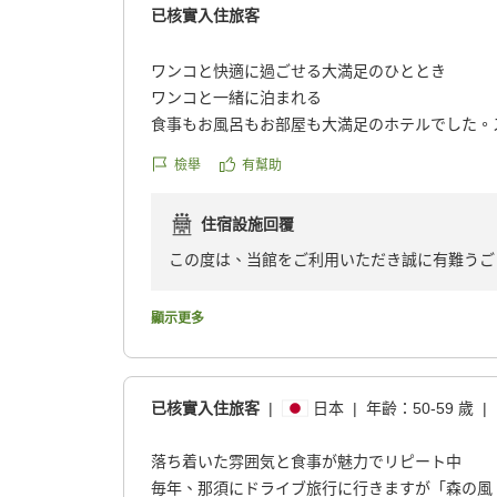
已核實入住旅客
ワンコと快適に過ごせる大満足のひととき
ワンコと一緒に泊まれる
食事もお風呂もお部屋も大満足のホテルでした。
も親切でした。
檢舉
有幫助
クチコミの詳細はこちらから
住宿設施回覆
https://review.travel.rakuten.co.jp/hotel/voice/16
reviewId=33123478222785
この度は、当館をご利用いただき誠に有難うご
愛犬とのひとときを快適にお過ごしいただけた
またスタッフの対応へのお褒めの言葉も励みに
顯示更多
またのお越しを心よりお待ちしております。
森の風那須 副支配人 格矢 征幸
已核實入住旅客
|
日本
|
年齡：
50-59 歲
|
落ち着いた雰囲気と食事が魅力でリピート中
毎年、那須にドライブ旅行に行きますが「森の風