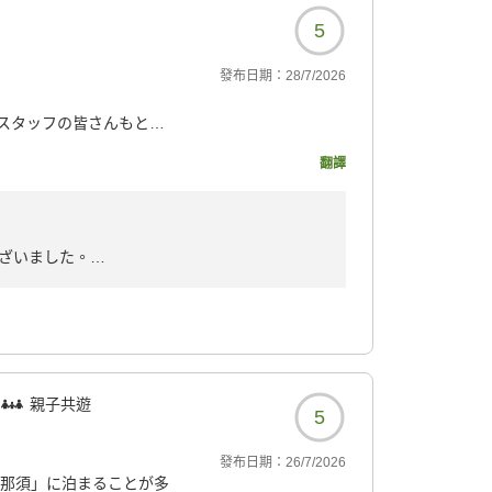
5
發布日期：
28/7/2026
スタッフの皆さんもとて
翻譯
7733?
ざいました。
様子が伺え、大変嬉しく存じます。
なります。
親子共遊
5
發布日期：
26/7/2026
 那須」に泊まることが多