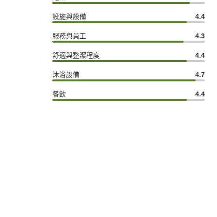
設施與設備
4.4
服務與員工
4.3
舒適與整潔程度
4.4
沐浴設備
4.7
餐飲
4.4