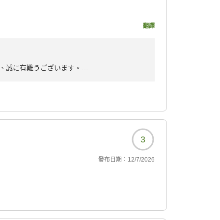
想ですが...)
翻譯
たちが宿泊先を選択する重
ューム(パートナーは夕食
、誠に有難うございます。
す必要も、引く必要もな
展望風呂からの眺望にご満足いただけ
ましては、ご不便をおかけし申し訳ございませ
ービスを期待する方にはも
どいい落ち着いた雰囲気
幸いです。
3
かったのは大変残念ですが
發布日期：
12/7/2026
し引いてもは5つです。満足
定しておきたいと思いま