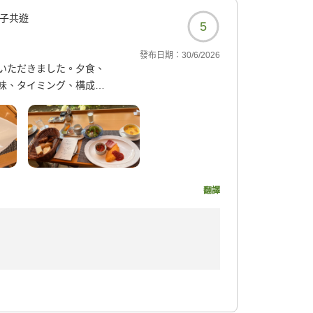
7733?
子共遊
5
發布日期：
30/6/2026
いただきました。夕食、
味、タイミング、構成含
ました。
楽しめました。また...
の皆様、ありがとうござい
翻譯
7733?
ざいました。
葉をいただき、大変光栄でございます。