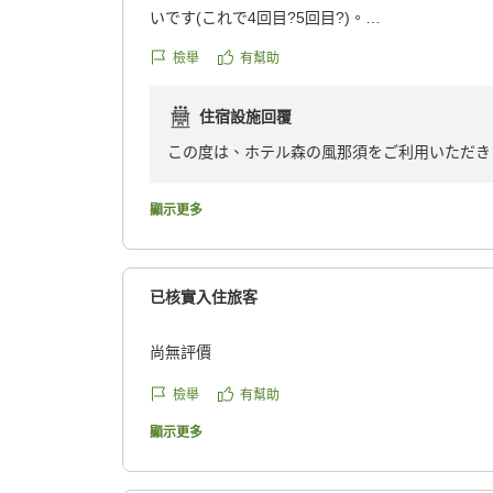
いです(これで4回目?5回目?)。
理由はいくつかありますが...(あくまで50代夫婦の感
檢舉
有幫助
・わりと新しいホテルのため全体的にきれい(私
要な要素)
住宿設施回覆
・夕朝食共に料理がおいしい、ちょうどいいボリ
のイタリアンがとても気に入ってます)
この度は、ホテル森の風那須をご利用いただき
・過剰なサービス、足りないサービスがない(足
い、バランスの取れたサービス)
当館の落ち着いた雰囲気やイタリアンの夕食、
顯示更多
・最上階の展望風呂からの眺めが最高に素敵
大変嬉しく存じます。朝食時間のご指定につき
子どものいる家族や、あれもこれも...というサ
んでした。
の足りないかもしれませんが、私たちにはちょう
次回は、是非ご予約時にご相談いただけますと
已核實入住旅客
のホテルです。
先客が多かったためか、朝食を7時に指定できな
またのお越しを心よりお待ちしております。
尚無評價
(当日の予定を組みなおすことに...)、それを差
しています。
森の風那須 副支配人 格矢 征幸
檢舉
有幫助
次回は、(可能であれば)予約時に朝食の時間も指
顯示更多
す。
他の画像やクチコミの詳細はこちらから