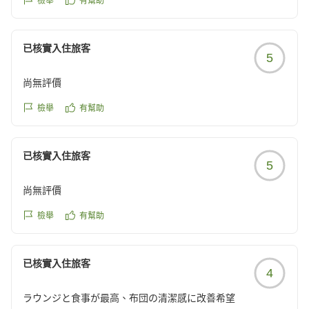
檢舉
有幫助
暑く感じました。
https://review.travel.rakuten.co.jp/hotel/voice/74518?
ラウンジでは23時 湯上りラウンジは24時までお酒が楽しめ
reviewId=33123478252843
ました。
已核實入住旅客
5
夜食のクリーミーカレーうどんもあったのですが バイキング
で食べすぎてしまい食べれず残念。
尚無評價
結構早めにお休みになる方が多いのか 館内が騒がしいという
ことはなくゆっくり出来ました。
檢舉
有幫助
朝から露天風呂も楽しみ 朝食バイキングへ
海鮮丼を作ったりして美味しくいただけました。
已核實入住旅客
チェックアウトも11時なので ゆっくりホテルを満喫される
5
方におすすめです。
尚無評價
檢舉
有幫助
他の画像やクチコミの詳細はこちらから
已核實入住旅客
4
https://review.travel.rakuten.co.jp/hotel/voice/74518?
reviewId=33123478288295
ラウンジと食事が最高、布団の清潔感に改善希望