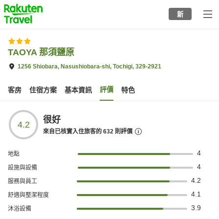
to
新
top
page
TAOYA 那須鹽原
1256 Shiobara, Nasushiobara-shi, Tochigi, 329-2921
評價
客房
住宿方案
基本資訊
特色
很好
4.2
來自已核實入住旅客的
632
則評價
4
地點
4
設施與設備
4.2
服務與員工
4.1
舒適與整潔程度
3.9
沐浴設備