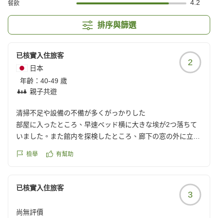
4.2
餐飲
排序與篩選
已核實入住旅客
2
日本
年齡：
40-49 歲
親子共遊
清掃不足や設備の不備が多くがっかりした
部屋に入ったところ、早速ベッド横に大きな埃が2つ落ちて
いました。また館内を探検したところ、廊下の窓の外に立派
な蜘蛛の巣が...ホテルに泊まりに来て見たくないなと思いま
檢舉
有幫助
した。
部屋のエアコンも一番低くくて26度。どおりで、なかなか冷
えません。それ以下にしようとするとパワフルとなって音が
已核實入住旅客
3
煩いです。初めて出会うタイプのエアコンでした。あと部屋
の匂いも独特です。
尚無評價