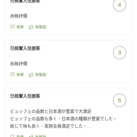
已核實入住旅客
す。
4
食事は二部制 バイキングで好きな物をいただく事が出来 満
足。
尚無評價
お酒も種類豊富でラウンジにはないものもありました。
檢舉
有幫助
夏休みということでお子様連れも多かったですが お客様の質
も良く全く気にならなかったです。
これといったメインメニューは無いのですが 種類は豊富でど
已核實入住旅客
3
の世代の方でも満足出来るかなとは思います。(お食事を楽
しみに旅行される方だと難しいとは思いますが...)
尚無評價
時間も90分ありゆっくり出来ました。
そのあとはラウンジで飲むもよし お部屋でまったりするもよ
檢舉
有幫助
し
カラオケ(有料 1時間1人550円)でしたので
已核實入住旅客
利用させていただきました。
5
卓球やビリヤードは無料で利用出来るようです。
客室は禁煙ですが喫煙室もあったので愛煙家の方はそこをご
ビュッフェの品数と日本酒が豊富で大満足
利用下さい。
ビュッフェの品数も多く、日本酒の種類が豊富でした。
館内設備ですが 古めなこともあり一括空調でした。
総じて味も良く、家族全員満足でした。
お部屋に個別のエアコンはついていませんので ちょっと蒸し
クチコミの詳細はこちらから