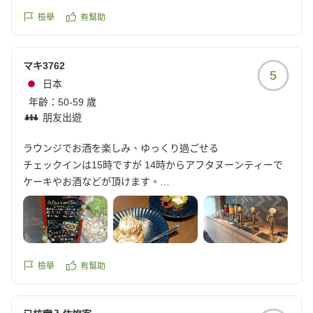
加湿空気清浄機があり、水を入れようとタンクを外したとこ
ろ真っ黒で気持ち悪かったです。
檢舉
有幫助
大浴場の入り口が、廊下から扉一枚だけの自動ドアです。お
風呂に入ろうとしたところ、スタッフの方がタオルの入れ替
マキ3762
えや掃除をされていましたが、自動ドアを切って開けぱなし
5
で、脱衣所が無防備になり気になりました。そのスタッフの
日本
方が廊下と脱衣所を、はだしのまま何度も行き来されてい
年齡：
50-59 歲
て、みんな靴を脱いでお風呂に入るのに嫌でした。
朋友出遊
ライブラリーも、びっくりするぐらい魅力がなかったです。
ラウンジでお酒を楽しみ、ゆっくり過ごせる
初TAOYA楽しみにしていたのに、がっかりが多すぎました。
チェックインは15時ですが 14時からアフタヌーンティーで
クチコミの詳細はこちらから
ケーキやお酒などが頂けます。
https://review.travel.rakuten.co.jp/hotel/voice/74518?
そこで一息ついてからお部屋へ
reviewId=33123478449681
昔の設備そのままなのでルームキーが...
オートロックのカード式に慣れてると鍵かけるの忘れそうで
す。
お風呂はみなさんも書かれているように 露天と大浴場が離れ
檢舉
有幫助
ているので 一気に2つを楽しむのは難しいかな。
大浴場の外には湯上りラウンジがあり ここでもお酒が頂けま